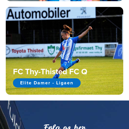
FC Thy-Thisted FC Q
Elite Damer - Ligaen
Følg os her