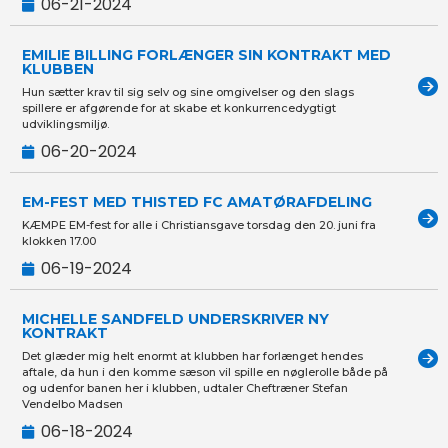
06-21-2024
EMILIE BILLING FORLÆNGER SIN KONTRAKT MED
KLUBBEN
Hun sætter krav til sig selv og sine omgivelser og den slags
spillere er afgørende for at skabe et konkurrencedygtigt
udviklingsmiljø.
06-20-2024
EM-FEST MED THISTED FC AMATØRAFDELING
KÆMPE EM-fest for alle i Christiansgave torsdag den 20. juni fra
klokken 17.00
06-19-2024
MICHELLE SANDFELD UNDERSKRIVER NY
KONTRAKT
Det glæder mig helt enormt at klubben har forlænget hendes
aftale, da hun i den komme sæson vil spille en nøglerolle både på
og udenfor banen her i klubben, udtaler Cheftræner Stefan
Vendelbo Madsen
06-18-2024