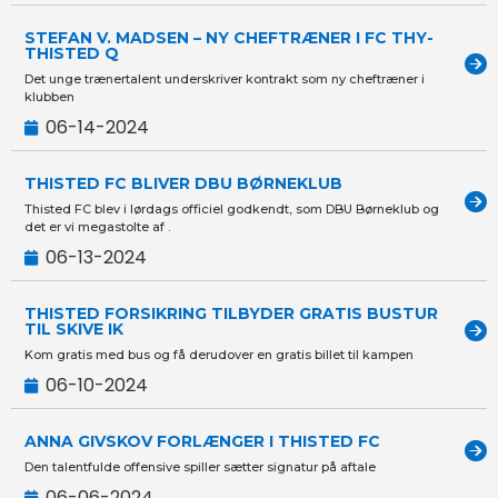
STEFAN V. MADSEN – NY CHEFTRÆNER I FC THY-
THISTED Q
Det unge trænertalent underskriver kontrakt som ny cheftræner i
klubben
06-14-2024
THISTED FC BLIVER DBU BØRNEKLUB
Thisted FC blev i lørdags officiel godkendt, som DBU Børneklub og
det er vi megastolte af .
06-13-2024
THISTED FORSIKRING TILBYDER GRATIS BUSTUR
TIL SKIVE IK
Kom gratis med bus og få derudover en gratis billet til kampen
06-10-2024
ANNA GIVSKOV FORLÆNGER I THISTED FC
Den talentfulde offensive spiller sætter signatur på aftale
06-06-2024