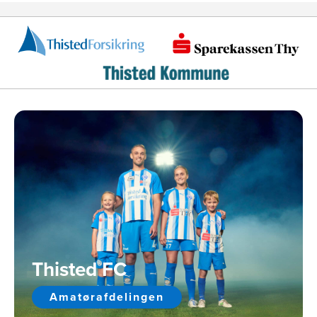
Thisted FC
Amatørafdelingen