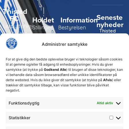
Thisted
Seneste
FC
Holdet
Information
nyheder
Lerpyttervej
Stillingen
Bestyrelsen
Thisted
37, 7700
FC tager
Kampe
Daglig
Thisted
ansvarlige
Administrer samtykke
ledelse
økonomiske
Truppen
+45 92
beslutninger
TFC
for at
Trænerteamet
99 19
For at give dig den bedste oplevelse bruger vi teknologier såsom cookies
sikre
Erhverv
til at gemme og/eller få adgang til enhedsoplysninger. Hvis du giver
19
klubbens
samtykke (at trykke på
Godkend Alle
) til brugen af disse teknologier, kan
Club 500
fremtid
vi behandle data såsom browseradfærd eller unikke identifikatorer på
celite@thistedfc.dk
15. juli 2026
dette websted. Hvis du ikke giver dit samtykke (at trykke på
Afvis
) eller
trækker dit samtykke tilbage, kan visse funktioner blive påvirket
𝗡𝘆𝗼𝗽𝗿𝘆𝗸𝗸𝗲𝘁
negativt.
𝟮. 𝗗𝗶𝘃
𝘀𝗽𝗶𝗹𝗹𝗲𝗿
Funktionsdygtig
Altid aktiv
17. april 2026
Velkommen
Statistikker
til Emilie
Billing