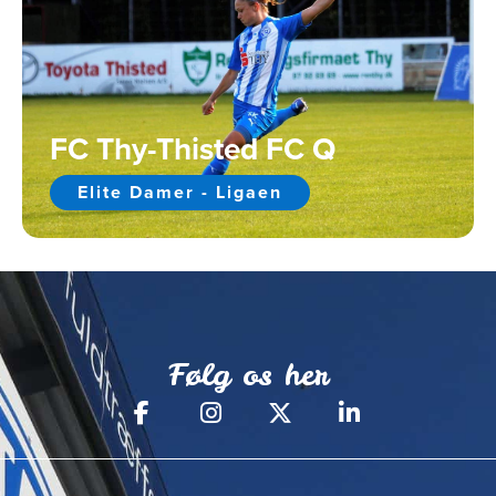
FC Thy-Thisted FC Q
Elite Damer - Ligaen
Følg os her