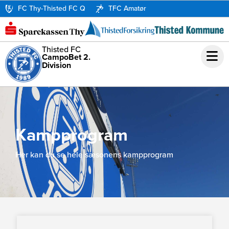
FC Thy-Thisted FC Q
TFC Amatør
Thisted FC
CampoBet 2.
Division
Kampprogram
Her kan du se hele sæsonens kampprogram