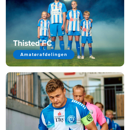
Thisted FC
Amatørafdelingen