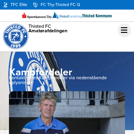
TFC Elite
FC Thy-Thisted FC Q
Thisted FC
Amatørafdelingen
Kampfordeler
Kontakt vores Kampfordeler via nedenstående
oplysninger