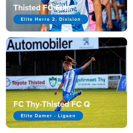
Thisted FC Elite
Elite Herre 2. Division
FC Thy-Thisted FC Q
Elite Damer - Ligaen