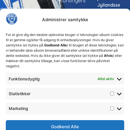
Kontingent
Jyllandsserien
per@thistedfc.dk
24. juli 2026
Administrer samtykke
Thisted
FC tager
ansvarlige
For at give dig den bedste oplevelse bruger vi teknologier såsom cookies
økonomiske
til at gemme og/eller få adgang til enhedsoplysninger. Hvis du giver
beslutninger
samtykke (at trykke på
Godkend Alle
) til brugen af disse teknologier, kan
for at
vi behandle data såsom browseradfærd eller unikke identifikatorer på
sikre
dette websted. Hvis du ikke giver dit samtykke (at trykke på
Afvis
) eller
klubbens
trækker dit samtykke tilbage, kan visse funktioner blive påvirket
fremtid
negativt.
15. juli 2026
Funktionsdygtig
Altid aktiv
DBU
Fodboldskole
2026 i
Statistikker
Thisted
FC
13. juli 2026
Marketing
Godkend Alle