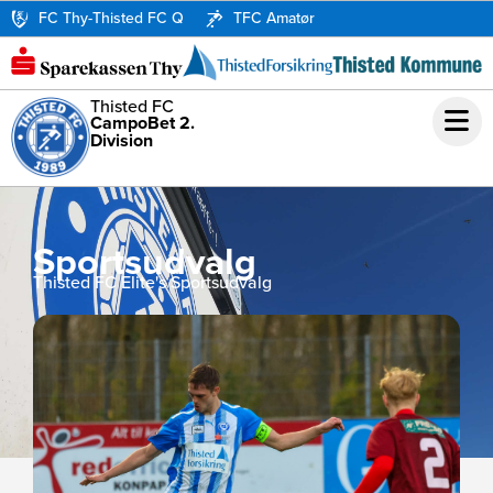
FC Thy-Thisted FC Q
TFC Amatør
Thisted FC
CampoBet 2.
Division
Sportsudvalg
Thisted FC Elite's Sportsudvalg