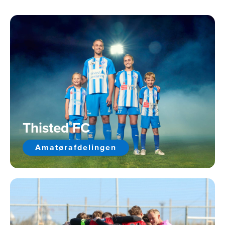
Thisted FC
Amatørafdelingen