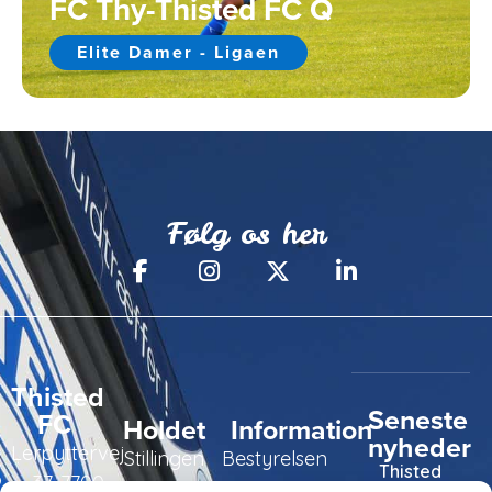
FC Thy-Thisted FC Q
Elite Damer - Ligaen
Følg os her
Thisted
Seneste
FC
Holdet
Information
nyheder
Lerpyttervej
Stillingen
Bestyrelsen
Thisted
37, 7700