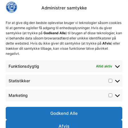
FC tager
Kampe
Daglig
Thisted
ansvarlige
Administrer samtykke
ledelse
økonomiske
Truppen
+45 92
beslutninger
TFC
for at
Trænerteamet
99 19
For at give dig den bedste oplevelse bruger vi teknologier såsom cookies
sikre
Erhverv
til at gemme og/eller få adgang til enhedsoplysninger. Hvis du giver
19
klubbens
samtykke (at trykke på
Godkend Alle
) til brugen af disse teknologier, kan
Club 500
fremtid
vi behandle data såsom browseradfærd eller unikke identifikatorer på
celite@thistedfc.dk
15. juli 2026
dette websted. Hvis du ikke giver dit samtykke (at trykke på
Afvis
) eller
trækker dit samtykke tilbage, kan visse funktioner blive påvirket
𝗡𝘆𝗼𝗽𝗿𝘆𝗸𝗸𝗲𝘁
negativt.
𝟮. 𝗗𝗶𝘃
𝘀𝗽𝗶𝗹𝗹𝗲𝗿
Funktionsdygtig
Altid aktiv
17. april 2026
Velkommen
Statistikker
til Emilie
Billing
Marketing
7. februar
2026
Godkend Alle
Afvis