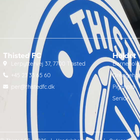
Thisted FC
Holdet
Lerpyttervej 37, 7700 Thisted
Børnehold
+45 23 33 65 60
Drengeho
per@thistedfc.dk
Pigehold
Senior