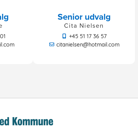
alg
Senior udvalg
e
Cita Nielsen
 01
+45 51 17 36 57
l.com
citanielsen@hotmail.com