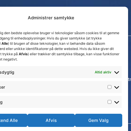
Administrer samtykke
dig den bedste oplevelse bruger vi teknologier såsom cookies til at gemme
adgang til enhedsoplysninger. Hvis du giver samtykke (at trykke
 Alle
) til brugen af disse teknologier, kan vi behandle data såsom
d eller unikke identifikatorer på dette websted. Hvis du ikke giver dit
Seneste nyheder
t trykke på
Afvis
) eller trækker dit samtykke tilbage, kan visse funktioner
Nyt trænerteam klar for Thisted FC Amatørs
et negativt.
kvindesenior i Jyllandsserien
24. juli 2026
sdygtig
Altid aktiv
Thisted FC tager ansvarlige økonomiske beslut
for at sikre klubbens fremtid
ker
15. juli 2026
DBU Fodboldskole 2026 i Thisted FC
ng
13. juli 2026
end Alle
Afvis
Gem Valg