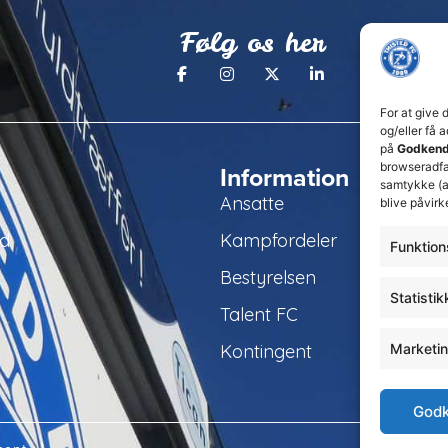
Følg os her
For at give 
og/eller få 
på
Godkend
browseradfær
Information
samtykke (a
Ansatte
blive påvirk
ld
Kampfordeler
Funktion
Bestyrelsen
Statistik
Talent FC
Kontingent
Marketi
Godk