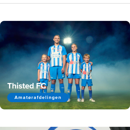
Thisted FC
Amatørafdelingen