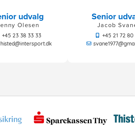
nior udvalg
Senior udv
enny Olesen
Jacob Svan
+45 23 38 33 33
+45 21 72 80
thisted@intersport.dk
svane1977@gmai