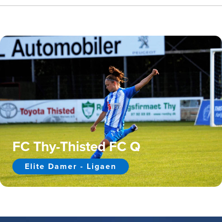
FC Thy-Thisted FC Q
Elite Damer - Ligaen