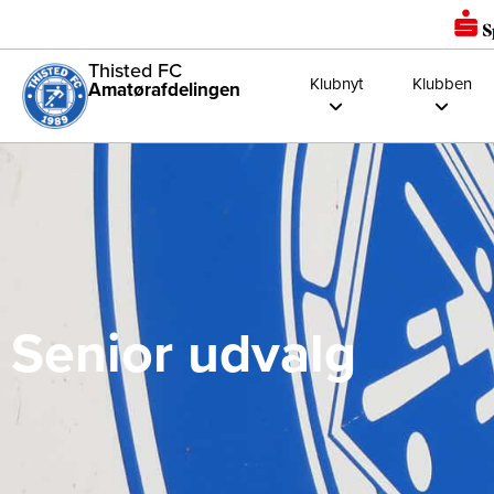
Thisted FC
Klubnyt
Klubben
Amatørafdelingen
Senior udvalg