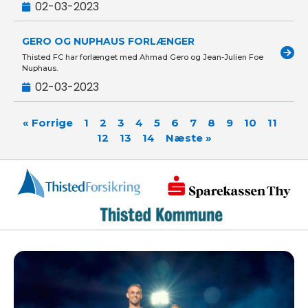
02-03-2023
GERO OG NUPHAUS FORLÆNGER
Thisted FC har forlænget med Ahmad Gero og Jean-Julien Foe
Nuphaus.
02-03-2023
« Forrige
1
2
3
4
5
6
7
8
9
10
11
12
13
14
Næste »