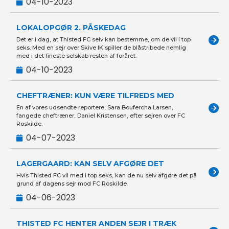
04-10-2023
LOKALOPGØR 2. PÅSKEDAG
Det er i dag, at Thisted FC selv kan bestemme, om de vil i top
seks. Med en sejr over Skive IK spiller de blåstribede nemlig
med i det fineste selskab resten af foråret.
04-10-2023
CHEFTRÆNER: KUN VÆRE TILFREDS MED
En af vores udsendte reportere, Sara Boufercha Larsen,
fangede cheftræner, Daniel Kristensen, efter sejren over FC
Roskilde.
04-07-2023
LAGERGAARD: KAN SELV AFGØRE DET
Hvis Thisted FC vil med i top seks, kan de nu selv afgøre det på
grund af dagens sejr mod FC Roskilde.
04-06-2023
THISTED FC HENTER ANDEN SEJR I TRÆK