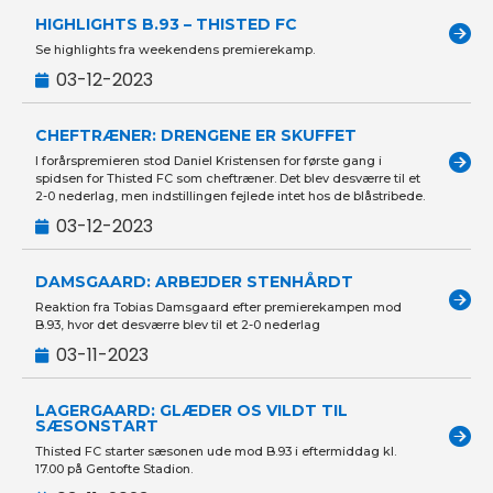
HIGHLIGHTS B.93 – THISTED FC
Se highlights fra weekendens premierekamp.
03-12-2023
CHEFTRÆNER: DRENGENE ER SKUFFET
I forårspremieren stod Daniel Kristensen for første gang i
spidsen for Thisted FC som cheftræner. Det blev desværre til et
2-0 nederlag, men indstillingen fejlede intet hos de blåstribede.
03-12-2023
DAMSGAARD: ARBEJDER STENHÅRDT
Reaktion fra Tobias Damsgaard efter premierekampen mod
B.93, hvor det desværre blev til et 2-0 nederlag
03-11-2023
LAGERGAARD: GLÆDER OS VILDT TIL
SÆSONSTART
Thisted FC starter sæsonen ude mod B.93 i eftermiddag kl.
17.00 på Gentofte Stadion.