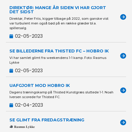
DIREKTØR: MANGE ÅR SIDEN VI HAR GJORT
DET SIDST
Direktør, Peter Friis, kigger tilbage på 2022, som ganske vist
var turbulent men også bød på en række glæder bl.a.
spillersalg.
02-05-2023
SE BILLEDERNE FRA THISTED FC – HOBRO IK
Vi har samlet glimt fra weekendens 1-1 kamp. Foto: Rasmus
Lykke
02-05-2023
UAFGJORT MOD HOBRO IK
Dagens træningskamp på Thisted Kunstgræs sluttede 1-1. Noah
Iversen scorede for Thisted FC.
02-04-2023
SE GLIMT FRA FREDAGSTRÆNING
𝐑𝐚𝐬𝐦𝐮𝐬 𝐋𝐲𝐤𝐤𝐞