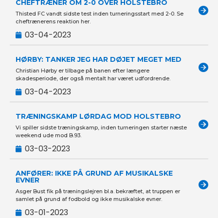
CHEFTRÆNER OM 2-0 OVER HOLSTEBRO
Thisted FC vandt sidste test inden turneringsstart med 2-0. Se
cheftrænerens reaktion her.
03-04-2023
HØRBY: TANKER JEG HAR DØJET MEGET MED
Christian Hørby er tilbage på banen efter længere
skadesperiode, der også mentalt har været udfordrende.
03-04-2023
TRÆNINGSKAMP LØRDAG MOD HOLSTEBRO
Vi spiller sidste træningskamp, inden turneringen starter næste
weekend ude mod B.93.
03-03-2023
ANFØRER: IKKE PÅ GRUND AF MUSIKALSKE
EVNER
Asger Bust fik på træningslejren bl.a. bekræftet, at truppen er
samlet på grund af fodbold og ikke musikalske evner.
03-01-2023