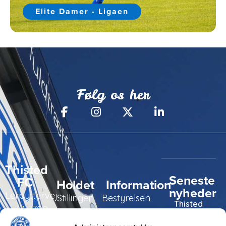
Elite Damer - Ligaen
Følg os her
Thisted
Seneste
FC
Holdet
Information
nyheder
Lerpyttervej
Stillingen
Bestyrelsen
Thisted
37, 7700
FC tager
Kampe
Daglig
Thisted
ansvarlige