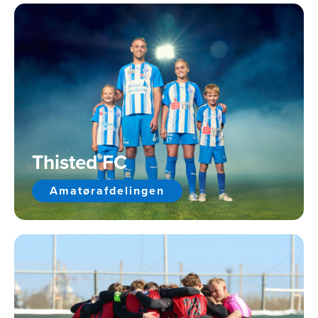
Thisted FC
Amatørafdelingen