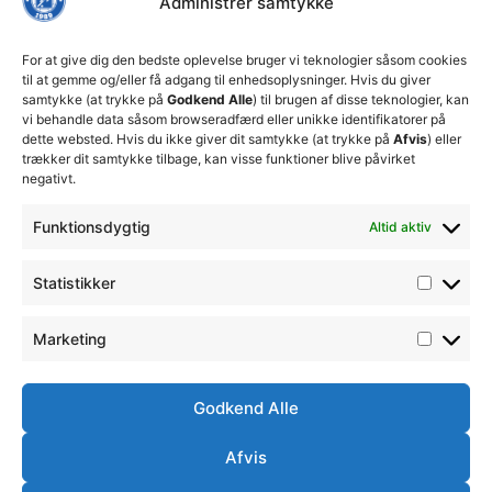
Administrer samtykke
ledelse
økonomiske
Truppen
+45 92
beslutninger
TFC
for at
Trænerteamet
99 19
For at give dig den bedste oplevelse bruger vi teknologier såsom cookies
sikre
Erhverv
til at gemme og/eller få adgang til enhedsoplysninger. Hvis du giver
19
klubbens
samtykke (at trykke på
Godkend Alle
) til brugen af disse teknologier, kan
Club 500
fremtid
vi behandle data såsom browseradfærd eller unikke identifikatorer på
celite@thistedfc.dk
15. juli 2026
dette websted. Hvis du ikke giver dit samtykke (at trykke på
Afvis
) eller
trækker dit samtykke tilbage, kan visse funktioner blive påvirket
𝗡𝘆𝗼𝗽𝗿𝘆𝗸𝗸𝗲𝘁
negativt.
𝟮. 𝗗𝗶𝘃
𝘀𝗽𝗶𝗹𝗹𝗲𝗿
Funktionsdygtig
Altid aktiv
17. april 2026
Velkommen
Statistikker
til Emilie
Billing
Marketing
7. februar
2026
Godkend Alle
Afvis
Ⓒ
Handelsbetingelser
Ordensreglement
Thisted