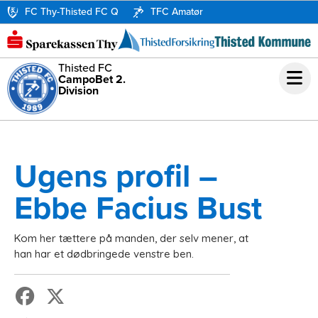
FC Thy-Thisted FC Q
TFC Amatør
Thisted FC
CampoBet 2.
Division
Ugens profil –
Ebbe Facius Bust
Kom her tættere på manden, der selv mener, at
han har et dødbringede venstre ben.