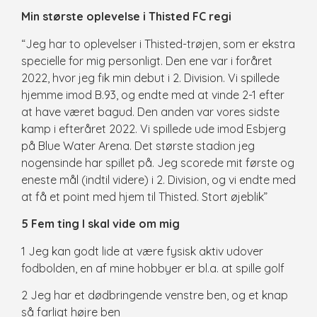
Min største oplevelse i Thisted FC regi
“Jeg har to oplevelser i Thisted-trøjen, som er ekstra
specielle for mig personligt. Den ene var i foråret
2022, hvor jeg fik min debut i 2. Division. Vi spillede
hjemme imod B.93, og endte med at vinde 2-1 efter
at have været bagud. Den anden var vores sidste
kamp i efteråret 2022. Vi spillede ude imod Esbjerg
på Blue Water Arena. Det største stadion jeg
nogensinde har spillet på. Jeg scorede mit første og
eneste mål (indtil videre) i 2. Division, og vi endte med
at få et point med hjem til Thisted. Stort øjeblik”
5 Fem ting I skal vide om mig
1 Jeg kan godt lide at være fysisk aktiv udover
fodbolden, en af mine hobbyer er bl.a. at spille golf
2 Jeg har et dødbringende venstre ben, og et knap
så farligt højre ben