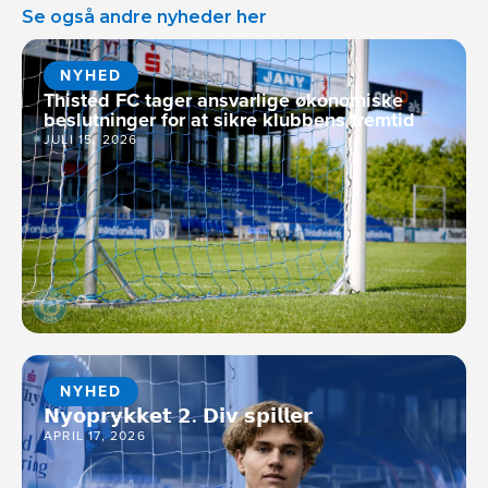
Se også andre nyheder her
NYHED
Thisted FC tager ansvarlige økonomiske
beslutninger for at sikre klubbens fremtid
JULI 15, 2026
NYHED
𝗡𝘆𝗼𝗽𝗿𝘆𝗸𝗸𝗲𝘁 𝟮. 𝗗𝗶𝘃 𝘀𝗽𝗶𝗹𝗹𝗲𝗿
APRIL 17, 2026