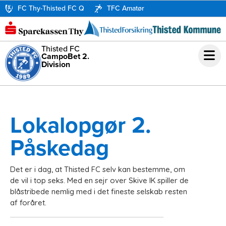
FC Thy-Thisted FC Q
TFC Amatør
Thisted FC
CampoBet 2.
Division
Lokalopgør 2.
Påskedag
Det er i dag, at Thisted FC selv kan bestemme, om
de vil i top seks. Med en sejr over Skive IK spiller de
blåstribede nemlig med i det fineste selskab resten
af foråret.