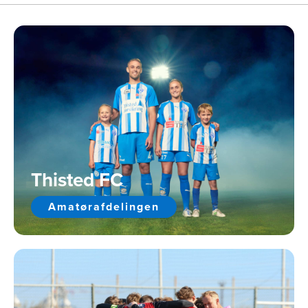
Thisted FC
Amatørafdelingen