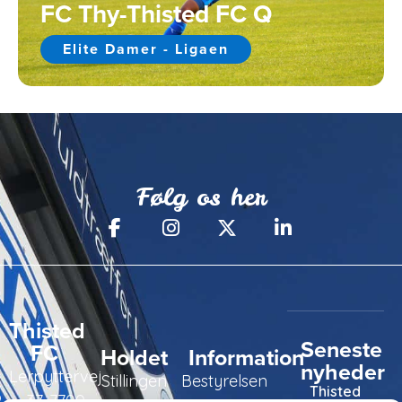
FC Thy-Thisted FC Q
Elite Damer - Ligaen
Følg os her
Thisted
Seneste
FC
Holdet
Information
nyheder
Lerpyttervej
Stillingen
Bestyrelsen
Thisted
37, 7700