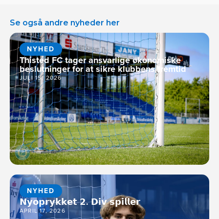
Se også andre nyheder her
NYHED
Thisted FC tager ansvarlige økonomiske
beslutninger for at sikre klubbens fremtid
JULI 15, 2026
NYHED
𝗡𝘆𝗼𝗽𝗿𝘆𝗸𝗸𝗲𝘁 𝟮. 𝗗𝗶𝘃 𝘀𝗽𝗶𝗹𝗹𝗲𝗿
APRIL 17, 2026