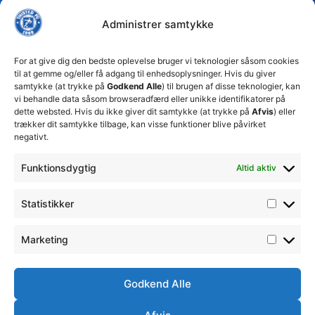
FC tager
Kampe
Daglig
Thisted
ansvarlige
Administrer samtykke
ledelse
økonomiske
Truppen
+45 92
beslutninger
TFC
for at
Trænerteamet
99 19
For at give dig den bedste oplevelse bruger vi teknologier såsom cookies
sikre
Erhverv
til at gemme og/eller få adgang til enhedsoplysninger. Hvis du giver
19
klubbens
samtykke (at trykke på
Godkend Alle
) til brugen af disse teknologier, kan
Club 500
fremtid
vi behandle data såsom browseradfærd eller unikke identifikatorer på
celite@thistedfc.dk
15. juli 2026
dette websted. Hvis du ikke giver dit samtykke (at trykke på
Afvis
) eller
trækker dit samtykke tilbage, kan visse funktioner blive påvirket
𝗡𝘆𝗼𝗽𝗿𝘆𝗸𝗸𝗲𝘁
negativt.
𝟮. 𝗗𝗶𝘃
𝘀𝗽𝗶𝗹𝗹𝗲𝗿
Funktionsdygtig
Altid aktiv
17. april 2026
Velkommen
Statistikker
til Emilie
Billing
7. februar
Marketing
2026
Godkend Alle