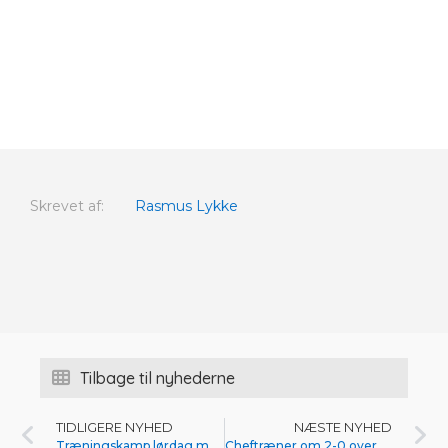
Skrevet af:
Rasmus Lykke
Tilbage til nyhederne
TIDLIGERE NYHED
NÆSTE NYHED
Træningskamp lørdag mod Holstebro
Cheftræner om 2-0 over Holstebro