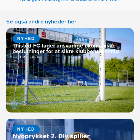
Se også andre nyheder her
NYHED
Thisted FC tager ansvarlige økonomiske
beslutninger for at sikre klubbens fremtid
JULI 15, 2026
NYHED
𝗡𝘆𝗼𝗽𝗿𝘆𝗸𝗸𝗲𝘁 𝟮. 𝗗𝗶𝘃 𝘀𝗽𝗶𝗹𝗹𝗲𝗿