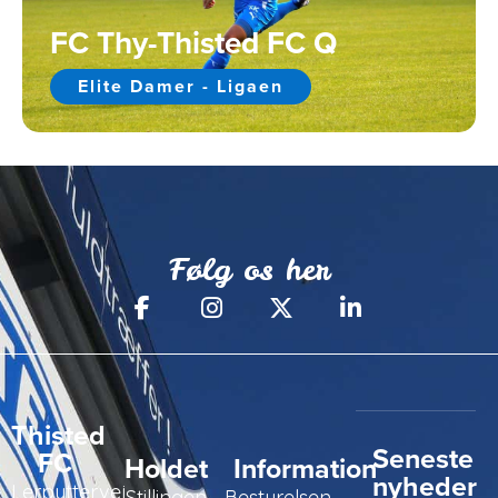
FC Thy-Thisted FC Q
Elite Damer - Ligaen
Følg os her
Thisted
Seneste
FC
Holdet
Information
nyheder
Lerpyttervej
Stillingen
Bestyrelsen