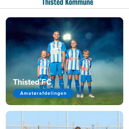
Thisted FC
Amatørafdelingen