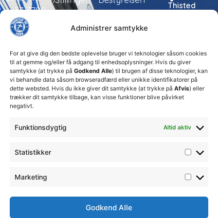
Thisted
37, 7700
FC tager
Kampe
Daglig
Thisted
ansvarlige
Administrer samtykke
ledelse
økonomiske
Truppen
+45 92
beslutninger
TFC
for at
Trænerteamet
99 19
For at give dig den bedste oplevelse bruger vi teknologier såsom cookies
sikre
Erhverv
til at gemme og/eller få adgang til enhedsoplysninger. Hvis du giver
19
klubbens
samtykke (at trykke på
Godkend Alle
) til brugen af disse teknologier, kan
Club 500
fremtid
vi behandle data såsom browseradfærd eller unikke identifikatorer på
celite@thistedfc.dk
15. juli 2026
dette websted. Hvis du ikke giver dit samtykke (at trykke på
Afvis
) eller
trækker dit samtykke tilbage, kan visse funktioner blive påvirket
𝗡𝘆𝗼𝗽𝗿𝘆𝗸𝗸𝗲𝘁
negativt.
𝟮. 𝗗𝗶𝘃
𝘀𝗽𝗶𝗹𝗹𝗲𝗿
Funktionsdygtig
Altid aktiv
17. april 2026
Velkommen
Statistikker
til Emilie
Billing
7. februar
Marketing
2026
Godkend Alle