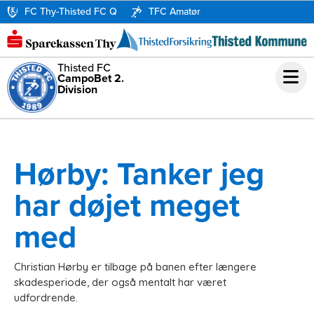
FC Thy-Thisted FC Q
TFC Amatør
Thisted FC
CampoBet 2.
Division
Hørby: Tanker jeg
har døjet meget
med
Christian Hørby er tilbage på banen efter længere
skadesperiode, der også mentalt har været
udfordrende.