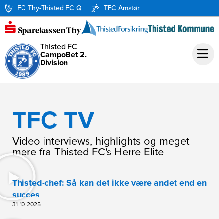
FC Thy-Thisted FC Q
TFC Amatør
Thisted FC
CampoBet 2.
Division
TFC TV
Video interviews, highlights og meget
mere fra Thisted FC's Herre Elite
Thisted-chef: Så kan det ikke være andet end en
succes
31-10-2025