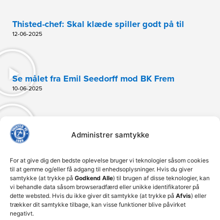
Thisted-chef: Skal klæde spiller godt på til
12-06-2025
Se målet fra Emil Seedorff mod BK Frem
10-06-2025
Seedorff: Vi kender situationen fra sidste år
Administrer samtykke
08-06-2025
For at give dig den bedste oplevelse bruger vi teknologier såsom cookies
til at gemme og/eller få adgang til enhedsoplysninger. Hvis du giver
samtykke (at trykke på
Godkend Alle
) til brugen af disse teknologier, kan
Billeder HIK – Thisted FC
vi behandle data såsom browseradfærd eller unikke identifikatorer på
dette websted. Hvis du ikke giver dit samtykke (at trykke på
Afvis
) eller
04-06-2025
trækker dit samtykke tilbage, kan visse funktioner blive påvirket
negativt.