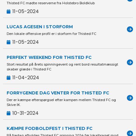
Thisted FC mødte reserverne fra Holstebro Boldklub
11-05-2024
LUCAS AGESEN I STORFORM
Den lokale offensive profil er i storform for Thisted FC
11-05-2024
PERFEKT WEEKEND FOR THISTED FC
Stort resultat på årets spinningevent og rent bord resultatmæssigt
skaber glæde i Thisted FC
11-04-2024
FORRYGENDE DAG VENTER FOR THISTED FC
Der er kæmpe efterspørgsel efter kampen mellem Thisted FC og
Skive IK.
10-31-2024
KÆMPE FODBOLDFEST I THISTED FC
På fredag afholdes Thisted FC spinning 2024 før lokalbraget mod