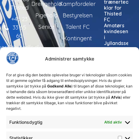
trænerteam
Drengehold
Kampfordeler
Thisted
klar for
Thisted
Pigehold
Bestyrelsen
+45 23
FC
Amatørs
Senior
Talent FC
33 65
kvindesenior
60
i
Kontingent
Jyllandsserien
per@thistedfc.dk
24. juli 2026
Administrer samtykke
Thisted
FC tager
ansvarlige
For at give dig den bedste oplevelse bruger vi teknologier såsom cookies
økonomiske
til at gemme og/eller få adgang til enhedsoplysninger. Hvis du giver
beslutninger
samtykke (at trykke på
Godkend Alle
) til brugen af disse teknologier, kan
for at
vi behandle data såsom browseradfærd eller unikke identifikatorer på
sikre
dette websted. Hvis du ikke giver dit samtykke (at trykke på
Afvis
) eller
klubbens
trækker dit samtykke tilbage, kan visse funktioner blive påvirket
fremtid
negativt.
15. juli 2026
Funktionsdygtig
Altid aktiv
DBU
Fodboldskole
2026 i
Statistikker