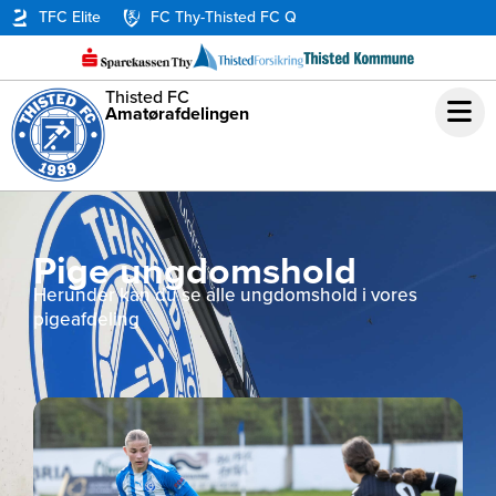
TFC Elite
FC Thy-Thisted FC Q
Thisted FC
Amatørafdelingen
Pige ungdomshold
Herunder kan du se alle ungdomshold i vores
pigeafdeling