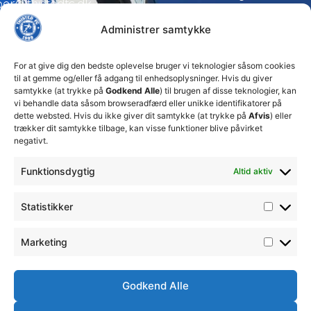
per@thistedfc.dk
24. juli 2026
Administrer samtykke
Thisted
FC tager
ansvarlige
For at give dig den bedste oplevelse bruger vi teknologier såsom cookies
økonomiske
til at gemme og/eller få adgang til enhedsoplysninger. Hvis du giver
beslutninger
samtykke (at trykke på
Godkend Alle
) til brugen af disse teknologier, kan
for at
vi behandle data såsom browseradfærd eller unikke identifikatorer på
sikre
dette websted. Hvis du ikke giver dit samtykke (at trykke på
Afvis
) eller
klubbens
trækker dit samtykke tilbage, kan visse funktioner blive påvirket
fremtid
negativt.
15. juli 2026
Funktionsdygtig
Altid aktiv
DBU
Fodboldskole
2026 i
Statistikker
Thisted
FC
13. juli 2026
Marketing
Godkend Alle