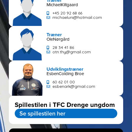
Træner
Michael
Klitgaard
+45 20 92 68 66
michaeluni@hotmail.com
Træner
Ole
Nørgård
28 34 41 86
otn.thy@gmail.com
Udviklingstræner
Esben
Colding Broe
60 62 01 00
esbenark@gmail.com
Spillestilen i TFC Drenge ungdom
Se spillestilen her