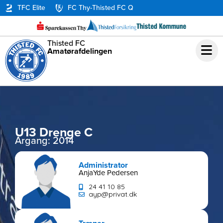
TFC Elite
FC Thy-Thisted FC Q
Thisted FC
Amatørafdelingen
U13 Drenge C
Årgang: 2014
Administrator
Anja
Yde Pedersen
24 41 10 85
ayp@privat.dk