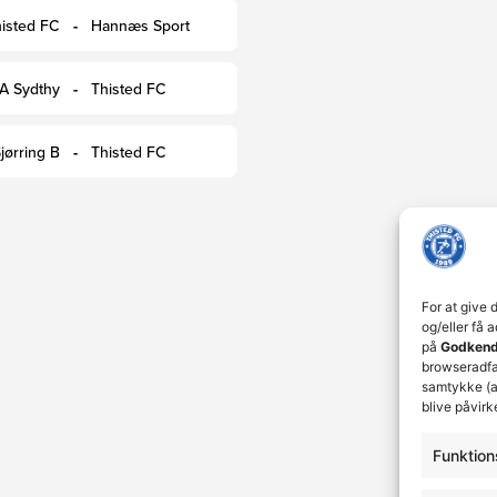
For at give 
og/eller få 
på
Godkend
browseradfær
samtykke (a
blive påvirk
Funktion