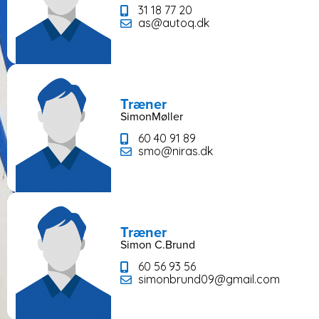
31 18 77 20
as@autoq.dk
Træner
Simon
Møller
60 40 91 89
smo@niras.dk
Træner
Simon C.
Brund
60 56 93 56
simonbrund09@gmail.com