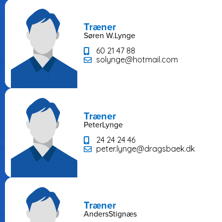
Træner
Søren W.
Lynge
60 21 47 88
solynge@hotmail.com
Træner
Peter
Lynge
24 24 24 46
peter.lynge@dragsbaek.dk
Træner
Anders
Stignæs