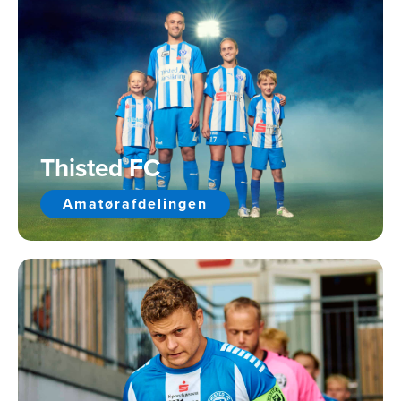
Thisted FC
Amatørafdelingen