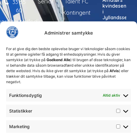
Amatørs
Senior
Talent FC
33 65
kvindesenior
60
i
Kontingent
Jyllandsserien
per@thistedfc.dk
24. juli 2026
Administrer samtykke
Thisted
FC tager
ansvarlige
For at give dig den bedste oplevelse bruger vi teknologier såsom cookies
økonomiske
til at gemme og/eller få adgang til enhedsoplysninger. Hvis du giver
beslutninger
samtykke (at trykke på
Godkend Alle
) til brugen af disse teknologier, kan
for at
vi behandle data såsom browseradfærd eller unikke identifikatorer på
sikre
dette websted. Hvis du ikke giver dit samtykke (at trykke på
Afvis
) eller
klubbens
trækker dit samtykke tilbage, kan visse funktioner blive påvirket
fremtid
negativt.
15. juli 2026
Funktionsdygtig
Altid aktiv
DBU
Fodboldskole
2026 i
Statistikker
Thisted
FC
13. juli 2026
Marketing