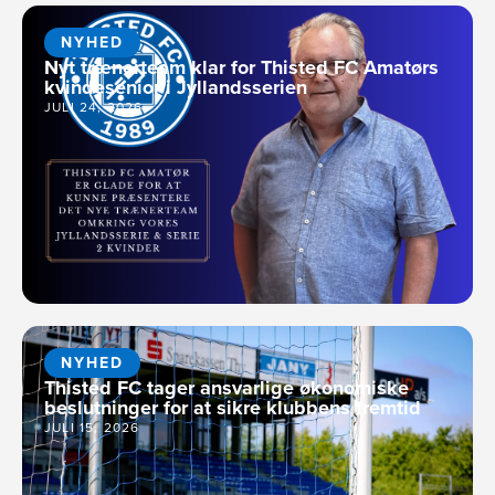
NYHED
Nyt trænerteam klar for Thisted FC Amatørs
kvindesenior i Jyllandsserien
JULI 24, 2026
NYHED
Thisted FC tager ansvarlige økonomiske
beslutninger for at sikre klubbens fremtid
JULI 15, 2026