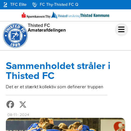
TFC Elite
FC Thy-Thisted FC Q
Thisted FC
Amatørafdelingen
Sammenholdet stråler i
Thisted FC
Det er et stærkt kollektiv som definerer truppen
08-11- 2024