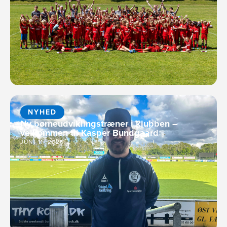
NYHED
Ny børneudviklingstræner i klubben –
velkommen til Kasper Bundgaard
JUNI 11, 2026