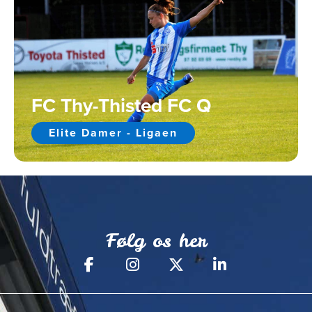
FC Thy-Thisted FC Q
Elite Damer - Ligaen
Følg os her