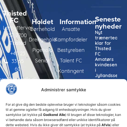
Thisted
Seneste
FC
Holdet
Information
nyheder
Lerpyttervej
Børnehold
Ansatte
Nyt
37, 7700
trænerteam
Drengehold
Kampfordeler
Thisted
klar for
Thisted
Pigehold
Bestyrelsen
+45 23
FC
Amatørs
Senior
Talent FC
33 65
kvindesenior
60
i
Kontingent
Jyllandsserien
per@thistedfc.dk
24. juli 2026
Administrer samtykke
Thisted
FC tager
ansvarlige
For at give dig den bedste oplevelse bruger vi teknologier såsom cookies
økonomiske
til at gemme og/eller få adgang til enhedsoplysninger. Hvis du giver
beslutninger
samtykke (at trykke på
Godkend Alle
) til brugen af disse teknologier, kan
for at
vi behandle data såsom browseradfærd eller unikke identifikatorer på
sikre
dette websted. Hvis du ikke giver dit samtykke (at trykke på
Afvis
) eller