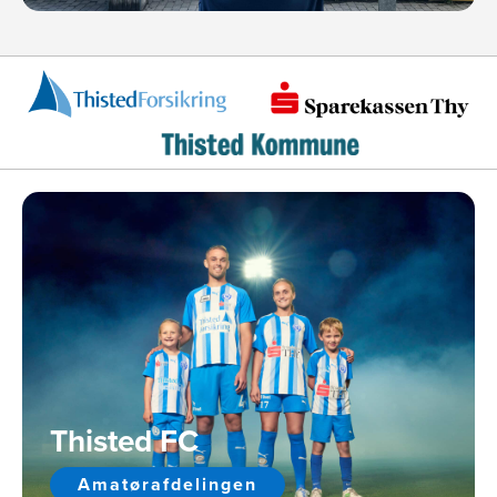
Thisted FC
Amatørafdelingen