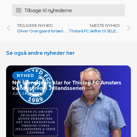
Tilbage til nyhederne
TIDLIGERE NYHED
NÆSTE NYHED
Oliver Overgaard forlænger aftalen i Thisted FC
Thisted FC skifter til SELECT
Se også andre nyheder her
NYHED
Nyt trænerteam klar for Thisted FC Amatørs
kvindesenior i Jyllandsserien
JULI 24, 2026