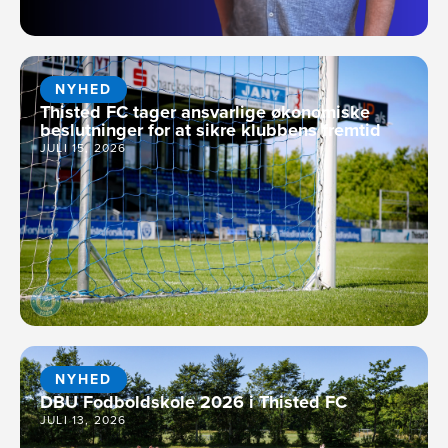
NYHED
Thisted FC tager ansvarlige økonomiske
beslutninger for at sikre klubbens fremtid
JULI 15, 2026
NYHED
DBU Fodboldskole 2026 i Thisted FC
JULI 13, 2026