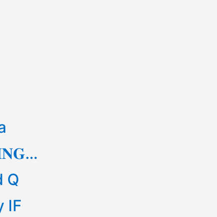
a
𝐈𝐍𝐆…
d Q
y IF