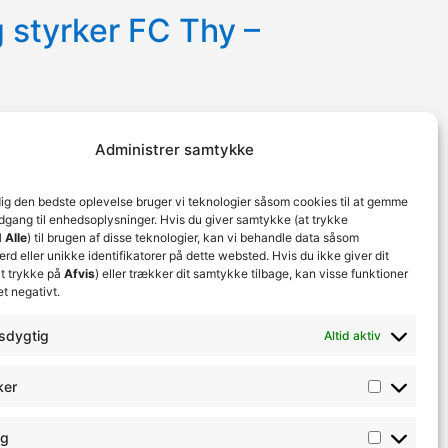
g styrker FC Thy –
Administrer samtykke
dig den bedste oplevelse bruger vi teknologier såsom cookies til at gemme
 holdets trup
adgang til enhedsoplysninger. Hvis du giver samtykke (at trykke
 Alle
) til brugen af disse teknologier, kan vi behandle data såsom
d eller unikke identifikatorer på dette websted. Hvis du ikke giver dit
t trykke på
Afvis
) eller trækker dit samtykke tilbage, kan visse funktioner
et negativt.
Next
→
sdygtig
Altid aktiv
ker
ng