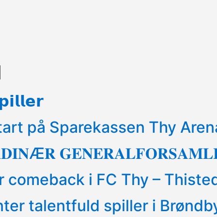
d
𝗶𝗹𝗹𝗲𝗿
tart på Sparekassen Thy Aren
𝐑𝐃𝐈𝐍Æ𝐑 𝐆𝐄𝐍𝐄𝐑𝐀𝐋𝐅𝐎𝐑𝐒𝐀𝐌
ør comeback i FC Thy – Thiste
er talentfuld spiller i Brøndb