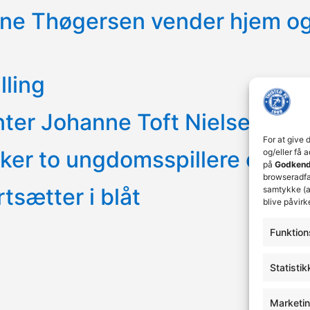
stine Thøgersen vender hjem o
lling
nter Johanne Toft Nielsen
For at give 
ker to ungdomsspillere op i 1.
og/eller få 
på
Godkend
browseradfær
tsætter i blåt
samtykke (a
blive påvirk
Funktion
Statistik
Marketi