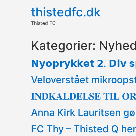
thistedfc.dk
Thisted FC
Kategorier:
Nyhe
𝗡𝘆𝗼𝗽𝗿𝘆𝗸𝗸𝗲𝘁 𝟮. 𝗗𝗶𝘃 𝘀𝗽
Veloverstået mikroops
𝐈𝐍𝐃𝐊𝐀𝐋𝐃𝐄𝐋𝐒𝐄 𝐓𝐈𝐋 
Anna Kirk Lauritsen g
FC Thy – Thisted Q hent