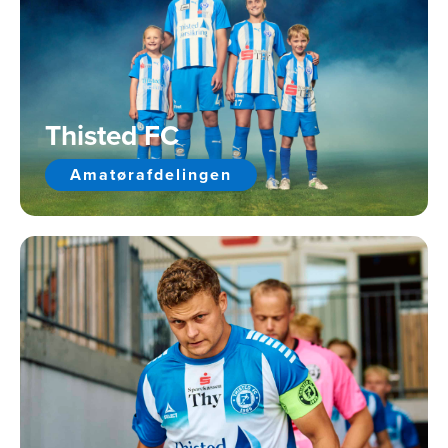
Thisted FC
Amatørafdelingen