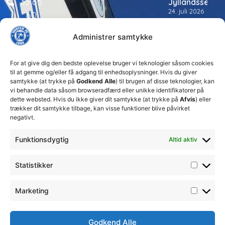
33 65
Jyllandsserien
24. juli 2026
60
Thisted
per@thistedfc.dk
Administrer samtykke
FC tager
ansvarlige
økonomiske
For at give dig den bedste oplevelse bruger vi teknologier såsom cookies
beslutninger
til at gemme og/eller få adgang til enhedsoplysninger. Hvis du giver
for at
samtykke (at trykke på
Godkend Alle
) til brugen af disse teknologier, kan
sikre
vi behandle data såsom browseradfærd eller unikke identifikatorer på
klubbens
dette websted. Hvis du ikke giver dit samtykke (at trykke på
Afvis
) eller
fremtid
trækker dit samtykke tilbage, kan visse funktioner blive påvirket
15. juli 2026
negativt.
Lokale
Funktionsdygtig
Altid aktiv
Josefine
Sørensen
træder
Statistikker
ind i
førsteholdstr
20. juni 2026
Marketing
Godkend Alle