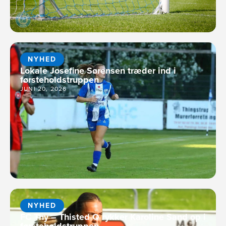
NYHED
Lokale Josefine Sørensen træder ind i
førsteholdstruppen
JUNI 20, 2026
NYHED
FC Thy – Thisted Q rykker Karoline Sand op i
førsteholdstruppen