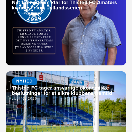
Nyt trænerteam klar for Thisted FC Amatørs
kvindesenior i Jyllandsserien
JULI 24, 2026
NYHED
Thisted FC tager ansvarlige økonomiske
beslutninger for at sikre klubbens fremtid
JULI 15, 2026