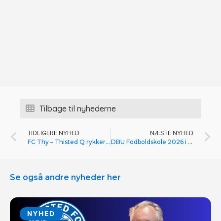
Tilbage til nyhederne
TIDLIGERE NYHED
NÆSTE NYHED
FC Thy – Thisted Q rykker Karoline Sand op i førsteholdstruppen
DBU Fodboldskole 2026 i Thisted FC
Se også andre nyheder her
NYHED