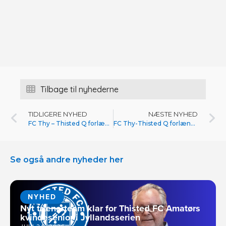
Tilbage til nyhederne
TIDLIGERE NYHED
NÆSTE NYHED
FC Thy – Thisted Q forlænger med Stefan Vendelbo Madsen og styrker den sportslige retning
FC Thy-Thisted Q forlænger aftalen med Michael Lauridsen
Se også andre nyheder her
NYHED
Nyt trænerteam klar for Thisted FC Amatørs
kvindesenior i Jyllandsserien