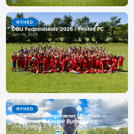
NYHED
DBU Fodboldskole 2026 i Thisted FC
JULI 13, 2026
NYHED
Ny børneudviklingstræner i klubben –
velkommen til Kasper Bundgaard
JUNI 11, 2026