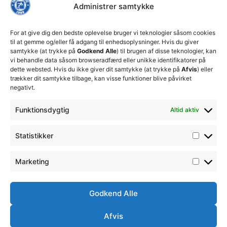
Administrer samtykke
Thisted
FC tager
ansvarlige
For at give dig den bedste oplevelse bruger vi teknologier såsom cookies
økonomiske
til at gemme og/eller få adgang til enhedsoplysninger. Hvis du giver
beslutninger
samtykke (at trykke på
Godkend Alle
) til brugen af disse teknologier, kan
for at
vi behandle data såsom browseradfærd eller unikke identifikatorer på
sikre
dette websted. Hvis du ikke giver dit samtykke (at trykke på
Afvis
) eller
klubbens
trækker dit samtykke tilbage, kan visse funktioner blive påvirket
fremtid
negativt.
15. juli 2026
Funktionsdygtig
Altid aktiv
DBU
Fodboldskole
2026 i
Statistikker
Thisted
FC
13. juli 2026
Marketing
Godkend Alle
Afvis
Handelsbetingelser