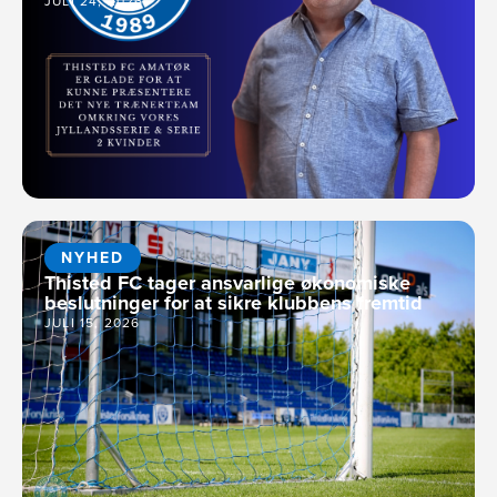
JULI 24, 2026
NYHED
Thisted FC tager ansvarlige økonomiske
beslutninger for at sikre klubbens fremtid
JULI 15, 2026