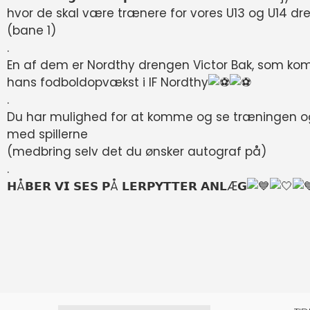
hvor de skal være trænere for vores U13 og U14 drenge 𝗳𝗿𝗮 𝗸
(bane 1)
.
En af dem er Nordthy drengen Victor Bak, som kom
hans fodboldopvækst i IF Nordthy
.
Du har mulighed for at komme og se træningen og 
med spillerne
(medbring selv det du ønsker autograf på)
.
𝗛Å𝗕𝗘𝗥 𝗩𝗜 𝗦𝗘𝗦 𝗣Å 𝗟𝗘𝗥𝗣𝗬𝗧𝗧𝗘𝗥 𝗔𝗡𝗟Æ𝗚