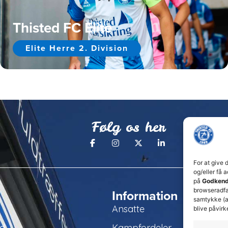
Thisted FC Elite
Elite Herre 2. Division
Følg os her
For at give 
og/eller få 
på
Godkend
browseradfær
Information
samtykke (a
Ansatte
blive påvirk
ld
Kampfordeler