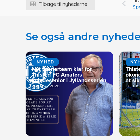
TI
Tilbage til nyhederne
Spo
Se også andre nyhede
NYHED
NY
Nyt trænerteam klar for
Thist
Thisted FC Amatørs
økono
kvindesenior i Jyllandsserien
at si
JULI 24, 2026
JULI 1