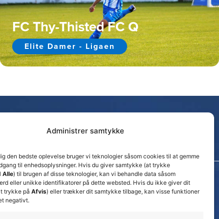
FC Thy-Thisted FC Q
Elite Damer - Ligaen
Administrer samtykke
dig den bedste oplevelse bruger vi teknologier såsom cookies til at gemme
adgang til enhedsoplysninger. Hvis du giver samtykke (at trykke
 Alle
) til brugen af disse teknologier, kan vi behandle data såsom
d eller unikke identifikatorer på dette websted. Hvis du ikke giver dit
Seneste nyheder
t trykke på
Afvis
) eller trækker dit samtykke tilbage, kan visse funktioner
Nyt trænerteam klar for Thisted FC Amatørs
et negativt.
kvindesenior i Jyllandsserien
24. juli 2026