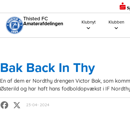
Thisted FC
Klubnyt
Klubben
Amatørafdelingen
Bak Back In Thy
En af dem er Nordthy drengen Victor Bak, som komm
Østerild og har haft hans fodboldopvækst i IF Nordth
23-04- 2024