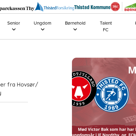
Senior
Ungdom
Børnehold
Talent
FC
er fra Hovsør/
y