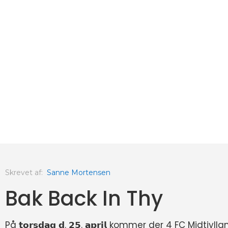
Skrevet af:
Sanne Mortensen
Bak Back In Thy
På 𝘁𝗼𝗿𝘀𝗱𝗮𝗴 𝗱. 𝟮𝟱. 𝗮𝗽𝗿𝗶𝗹 kommer der 4 FC Midtj