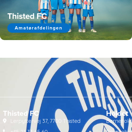
Thisted FC
Amatørafdelingen
Thisted FC
Holdet
Lerpyttervej 37, 7700 Thisted
Børnehold
+45 23 33 65 60
Drengeho