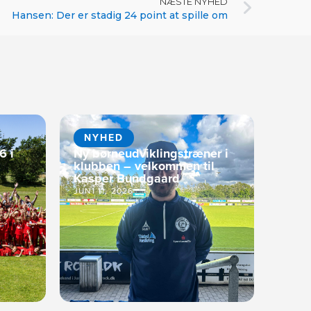
NÆSTE NYHED
Hansen: Der er stadig 24 point at spille om
NYHED
6 i
Ny børneudviklingstræner i
klubben – velkommen til
Kasper Bundgaard
JUNI 11, 2026