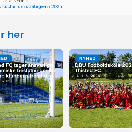
DLIGERE NYHED
rtschef om strategien i 2024
r her
HED
NYHED
ed FC tager ansvarlige
DBU Fodboldskole 202
miske beslutninger for
Thisted FC
kre klubbens fremtid
JULI 13, 2026
5, 2026