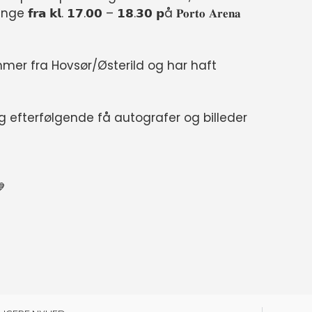
𝗹. 𝟭𝟳.𝟬𝟬 – 𝟭𝟴.𝟯𝟬 𝗽å 𝐏𝐨𝐫𝐭𝐨 𝐀𝐫𝐞𝐧𝐚
mer fra Hovsør/Østerild og har haft
efterfølgende få autografer og billeder