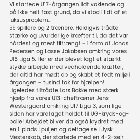
Vi startede U17-årgangen lidt vaklende og
på ikke helt fast grund, da vi stod i lidt af et
luksusproblem…
55 spillere og 2 trænere. Heldigvis trådte
stærke og uvurderlige kræfter til, da det var
hårdest og mest tiltrængt – i form af Jonas
Pedersen og Lasse Jakobsen omkring vores
U16 Liga 5. Her er der blevet lagt et stærkt
stykke arbejde med vedholdende kræfter,
der altid har mødt op og skabt et fedt miljø i
årgangen – tusind tak for hjælpen!
Ligeledes tiltrådte Lars Bakke med stærk
hjælp fra vores U13-cheftræner Jens
Westergaard omkring U17 Liga 3, som lige
siden har varetaget holdet til UG-kryds-og-
bolle! Arbejdet bliver da også krydret med
en 1. plads i puljen og deltagelse i Jysk
Mesterskab, der startede med en 4-2-sejr