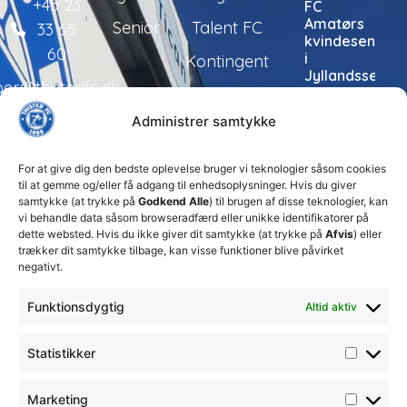
+45 23
FC
Amatørs
Senior
Talent FC
33 65
kvindesenior
60
i
Kontingent
Jyllandsserien
per@thistedfc.dk
24. juli 2026
Administrer samtykke
Thisted
FC tager
ansvarlige
For at give dig den bedste oplevelse bruger vi teknologier såsom cookies
økonomiske
til at gemme og/eller få adgang til enhedsoplysninger. Hvis du giver
beslutninger
samtykke (at trykke på
Godkend Alle
) til brugen af disse teknologier, kan
for at
vi behandle data såsom browseradfærd eller unikke identifikatorer på
sikre
dette websted. Hvis du ikke giver dit samtykke (at trykke på
Afvis
) eller
klubbens
trækker dit samtykke tilbage, kan visse funktioner blive påvirket
fremtid
negativt.
15. juli 2026
Funktionsdygtig
Altid aktiv
DBU
Fodboldskole
2026 i
Statistikker
Thisted
FC
13. juli 2026
Marketing