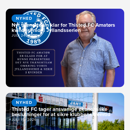
NYHED
Nyt trænerteam klar for Thisted FC Amatørs
kvindesenior i Jyllandsserien
JULI 24, 2026
NYHED
Thisted FC tager ansvarlige økonomiske
beslutninger for at sikre klubbens fremtid
JULI 15, 2026