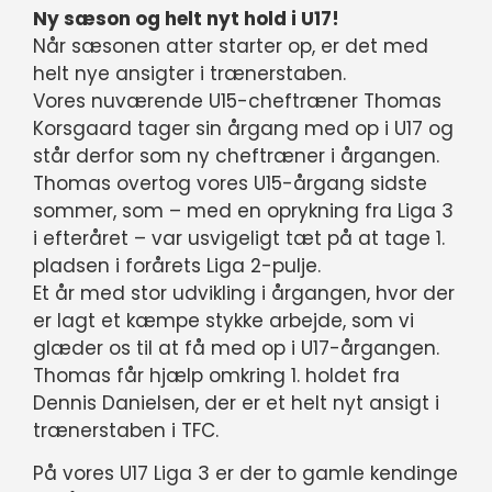
Ny sæson og helt nyt hold i U17!
Når sæsonen atter starter op, er det med
helt nye ansigter i trænerstaben.
Vores nuværende U15-cheftræner Thomas
Korsgaard tager sin årgang med op i U17 og
står derfor som ny cheftræner i årgangen.
Thomas overtog vores U15-årgang sidste
sommer, som – med en oprykning fra Liga 3
i efteråret – var usvigeligt tæt på at tage 1.
pladsen i forårets Liga 2-pulje.
Et år med stor udvikling i årgangen, hvor der
er lagt et kæmpe stykke arbejde, som vi
glæder os til at få med op i U17-årgangen.
Thomas får hjælp omkring 1. holdet fra
Dennis Danielsen, der er et helt nyt ansigt i
trænerstaben i TFC.
På vores U17 Liga 3 er der to gamle kendinge