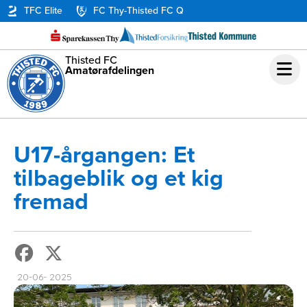
TFC Elite
FC Thy-Thisted FC Q
Thisted FC
Amatørafdelingen
U17-årgangen: Et
tilbageblik og et kig
fremad
20-06- 2025