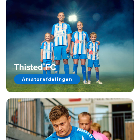
Thisted FC
Amatørafdelingen