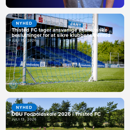
NYHED
Thisted FC tager ansvarlige økonomiske
beslutninger for at sikre klubbens fremtid
JULI 15, 2026
NYHED
DBU Fodboldskole 2026 i Thisted FC
JULI 13, 2026