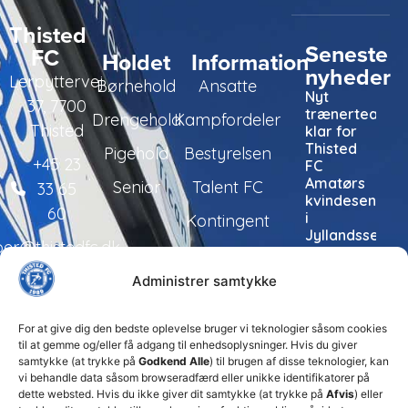
Thisted
Seneste
FC
Holdet
Information
nyheder
Lerpyttervej
Børnehold
Ansatte
Nyt
37, 7700
trænerteam
Drengehold
Kampfordeler
Thisted
klar for
Thisted
Pigehold
Bestyrelsen
+45 23
FC
Amatørs
Senior
Talent FC
33 65
kvindesenior
60
i
Kontingent
Jyllandsserien
per@thistedfc.dk
24. juli 2026
Administrer samtykke
Thisted
FC tager
ansvarlige
For at give dig den bedste oplevelse bruger vi teknologier såsom cookies
økonomiske
til at gemme og/eller få adgang til enhedsoplysninger. Hvis du giver
beslutninger
samtykke (at trykke på
Godkend Alle
) til brugen af disse teknologier, kan
for at
vi behandle data såsom browseradfærd eller unikke identifikatorer på
sikre
dette websted. Hvis du ikke giver dit samtykke (at trykke på
Afvis
) eller
klubbens