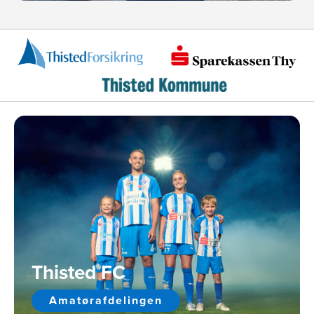
Thisted FC
Amatørafdelingen