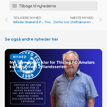
Tilbage til nyhederne
TIDLIGERE NYHED
NÆSTE NYHED
Billeder Brabrand IF – Thisted FC
Derfor tror cheftræneren på overlevelse
Se også andre nyheder her
NYHED
Nyt trænerteam klar for Thisted FC Amatørs
kvindesenior i Jyllandsserien
JULI 24, 2026