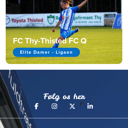
FC Thy-Thisted FC Q
Elite Damer - Ligaen
Følg os her