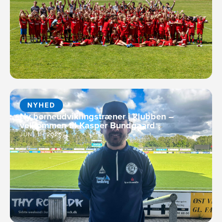
NYHED
Ny børneudviklingstræner i klubben –
velkommen til Kasper Bundgaard
JUNI 11, 2026