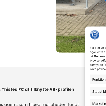
For at give 
og/eller få 
på
Godkend
browseradfær
samtykke (a
blive påvirk
Funktion
Thisted FC at tilknytte AB-profilen
Statistik
Marketi
ns agent, som tilbød muligheden for at