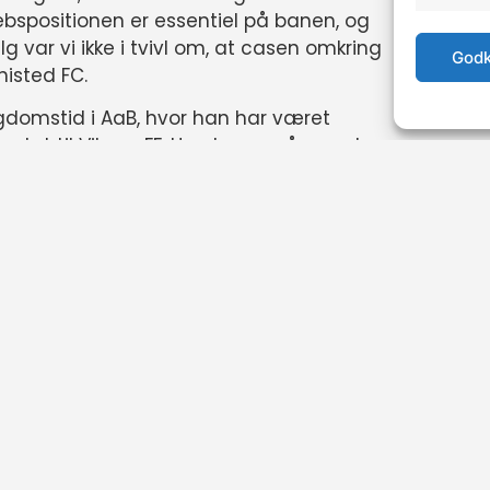
bspositionen er essentiel på banen, og
g var vi ikke i tvivl om, at casen omkring
Godk
histed FC.
gdomstid i AaB, hvor han har været
ntet til Viborg FF. Han har også været
AB. Vi er sikre på, at Christian er den
n stærke trup til næste niveau, og vi er
g hvide farver i forårssæsonen.
 vi har oplevet fra en gruppe sponsorer,
 meget for Thisted FC, at vi har et
ligheder for at tilknytte spillere til
tet i truppen og ruste os i kampene der
 har store forventninger til at se i