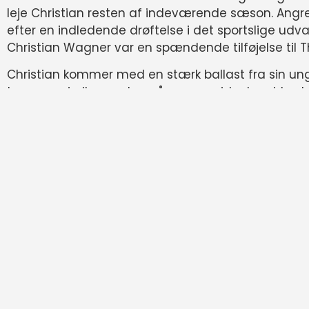
leje Christian resten af indeværende sæson. Angre
efter en indledende drøftelse i det sportslige udval
Christian Wagner var en spændende tilføjelse til T
Christian kommer med en stærk ballast fra sin un
topscorer i alle ungdomsårene og sidenhen blev he
en tur forbi Moss i Norge, inden han nu er tilknyttet 
profil, der kan være med til at løfte vores i forveje
meget tilfredse med, at han nu skal bære de blå o
Ligeledes er jeg meget tilfreds med den opbakning,
som har gjort skiftet muligt. Det betyder uendeligt
nærmiljø, der bakker op, når vi har ekstraordinære mu
klubben,” indleder direktør Søren Willette Pedersen.
Erfaring og målfarlighed skal bringe ekstra kvali
venter i foråret 2025.
“Christian Wagner er en spændende angriber, som vi