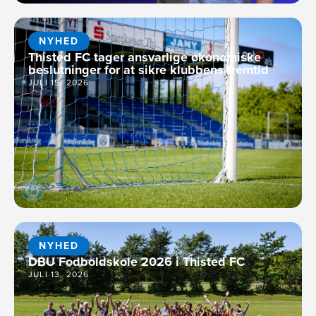
NYHED
Thisted FC tager ansvarlige økonomiske
beslutninger for at sikre klubbens fremtid
JULI 15, 2026
NYHED
DBU Fodboldskole 2026 i Thisted FC
JULI 13, 2026