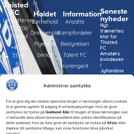
Thisted
Seneste
FC
Holdet
Information
nyheder
Lerpyttervej
Børnehold
Ansatte
Nyt
37, 7700
trænerteam
Drengehold
Kampfordeler
Thisted
klar for
Thisted
Pigehold
Bestyrelsen
+45 23
FC
Amatørs
Senior
Talent FC
33 65
kvindesenior
60
i
Kontingent
Jyllandsserien
per@thistedfc.dk
24. juli 2026
Administrer samtykke
Thisted
FC tager
ansvarlige
For at give dig den bedste oplevelse bruger vi teknologier såsom cookies
økonomiske
til at gemme og/eller få adgang til enhedsoplysninger. Hvis du giver
beslutninger
samtykke (at trykke på
Godkend Alle
) til brugen af disse teknologier, kan
for at
vi behandle data såsom browseradfærd eller unikke identifikatorer på
sikre
dette websted. Hvis du ikke giver dit samtykke (at trykke på
Afvis
) eller
klubbens
trækker dit samtykke tilbage, kan visse funktioner blive påvirket
fremtid
negativt.