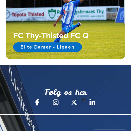
FC Thy-Thisted FC Q
Elite Damer - Ligaen
Følg os her