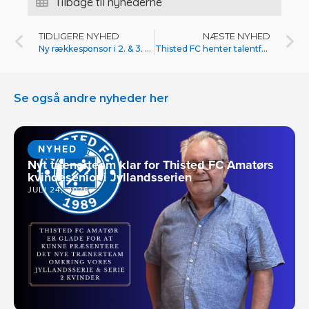
Tilbage til nyhederne
TIDLIGERE NYHED
NÆSTE NYHED
Ny rækkesponsor i 2. & 3. Division herrer bliver også sponsor i Thisted FC
Thisted FC henter talentfuld forstærkning på lejeaftale fra FC Helsingør
Se også andre nyheder her
NYHED
Nyt trænerteam klar for Thisted FC Amatørs
kvindesenior i Jyllandsserien
JULI 24, 2026