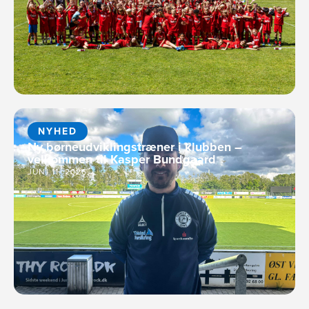
NYHED
Ny børneudviklingstræner i klubben –
velkommen til Kasper Bundgaard
JUNI 11, 2026