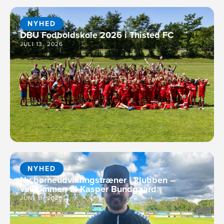
NYHED
DBU Fodboldskole 2026 i Thisted FC
JULI 13, 2026
NYHED
Ny børneudviklingstræner i klubben –
velkommen til Kasper Bundgaard
JUNI 11, 2026