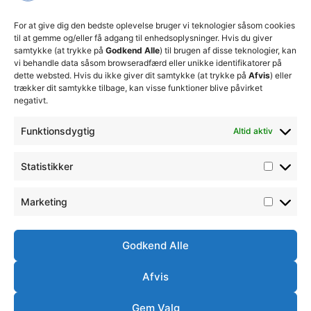
FC tager
ansvarlige
For at give dig den bedste oplevelse bruger vi teknologier såsom cookies
økonomiske
til at gemme og/eller få adgang til enhedsoplysninger. Hvis du giver
beslutninger
samtykke (at trykke på
Godkend Alle
) til brugen af disse teknologier, kan
for at
vi behandle data såsom browseradfærd eller unikke identifikatorer på
sikre
dette websted. Hvis du ikke giver dit samtykke (at trykke på
Afvis
) eller
klubbens
trækker dit samtykke tilbage, kan visse funktioner blive påvirket
fremtid
negativt.
15. juli 2026
Funktionsdygtig
Altid aktiv
DBU
Fodboldskole
2026 i
Statistikker
Thisted
FC
13. juli 2026
Marketing
Godkend Alle
Afvis
Ⓒ
Handelsbetingelser
Ordensreglement
Thisted
Gem Valg