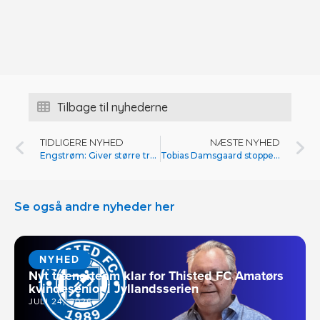
Tilbage til nyhederne
TIDLIGERE NYHED
NÆSTE NYHED
Engstrøm: Giver større tro på tingene
Tobias Damsgaard stopper i Thisted FC
Se også andre nyheder her
NYHED
Nyt trænerteam klar for Thisted FC Amatørs
kvindesenior i Jyllandsserien
JULI 24, 2026