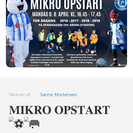
Skrevet af:
Sanne Mortensen
𝐌𝐈𝐊𝐑𝐎 𝐎𝐏𝐒𝐓𝐀𝐑𝐓