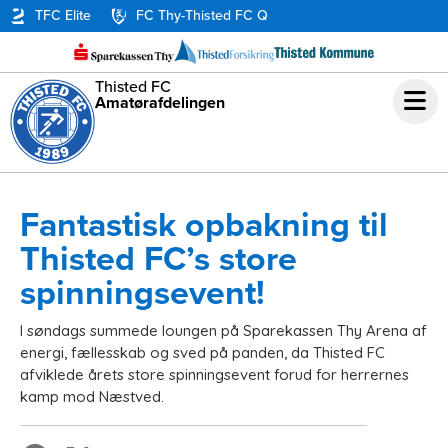
TFC Elite
FC Thy-Thisted FC Q
Thisted FC
Amatørafdelingen
Fantastisk opbakning til
Thisted FC’s store
spinningsevent!
I søndags summede loungen på Sparekassen Thy Arena af
energi, fællesskab og sved på panden, da Thisted FC
afviklede årets store spinningsevent forud for herrernes
kamp mod Næstved.