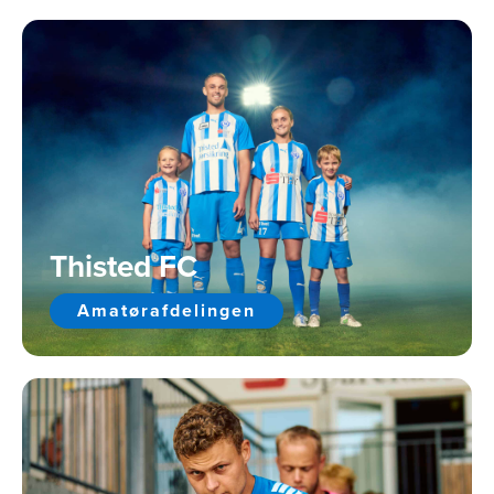
Thisted FC
Amatørafdelingen