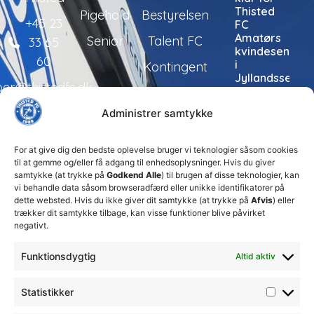
Thisted
Pigehold
Bestyrelsen
+45 23
FC
Amatørs
Senior
Talent FC
33 65
kvindesenior
60
i
Kontingent
Jyllandsserien
per@thistedfc.dk
24. juli 2026
Administrer samtykke
Thisted
FC tager
ansvarlige
For at give dig den bedste oplevelse bruger vi teknologier såsom cookies
økonomiske
til at gemme og/eller få adgang til enhedsoplysninger. Hvis du giver
beslutninger
samtykke (at trykke på
Godkend Alle
) til brugen af disse teknologier, kan
for at
vi behandle data såsom browseradfærd eller unikke identifikatorer på
sikre
dette websted. Hvis du ikke giver dit samtykke (at trykke på
Afvis
) eller
klubbens
trækker dit samtykke tilbage, kan visse funktioner blive påvirket
fremtid
negativt.
15. juli 2026
Funktionsdygtig
Altid aktiv
DBU
Fodboldskole
2026 i
Statistikker
Thisted
FC