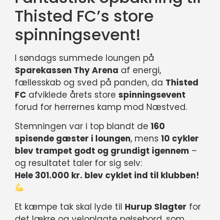
Thisted FC’s store
spinningsevent!
I søndags summede loungen på
Sparekassen Thy Arena
af energi,
fællesskab og sved på panden, da
Thisted
FC
afviklede årets store
spinningsevent
forud for herrernes kamp mod Næstved.
Stemningen var i top blandt de
160
spisende gæster i loungen
, mens
10 cykler
blev trampet godt og grundigt igennem
–
og resultatet taler for sig selv:
Hele 301.000 kr. blev cyklet ind til klubben!
Et kæmpe tak skal lyde til
Hurup Slagter
for
det lækre og veloplagte pølsebord, som