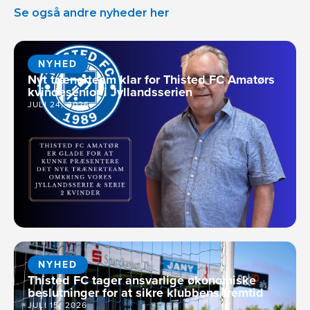
Se også andre nyheder her
NYHED
Nyt trænerteam klar for Thisted FC Amatørs
kvindesenior i Jyllandsserien
JULI 24, 2026
NYHED
Thisted FC tager ansvarlige økonomiske
beslutninger for at sikre klubbens fremtid
JULI 15, 2026