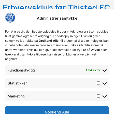
Erhvervsklub før Thisted FC
og Brabrand IF
Administrer samtykke
TFC Erhverv: Pokalkamp
For at give dig den bedste oplevelse bruger vi teknologier såsom cookies
til at gemme og/eller få adgang til enhedsoplysninger. Hvis du giver
mod Silkeborg IF (VIGTIG
samtykke (at trykke på
Godkend Alle
) til brugen af disse teknologier, kan
vi behandle data såsom browseradfærd eller unikke identifikatorer på
INFORMATION)
dette websted. Hvis du ikke giver dit samtykke (at trykke på
Afvis
) eller
trækker dit samtykke tilbage, kan visse funktioner blive påvirket
negativt.
KAMPPROGRAM 23/24
Funktionsdygtig
Altid aktiv
DOBBELTKAMP D. 10/6
Statistikker
TFC Erhverv: Viborg FF –
Marketing
FCK
Godkend Alle