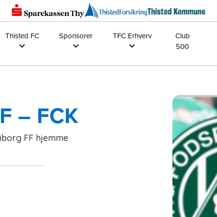
Thisted FC
Sponsorer
TFC Erhverv
Club
500
FF – FCK
 Viborg FF hjemme