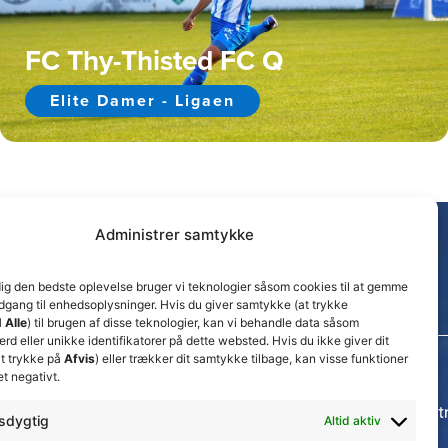
FC Thy-Thisted FC Q
Elite Damer - Ligaen
Administrer samtykke
dig den bedste oplevelse bruger vi teknologier såsom cookies til at gemme
adgang til enhedsoplysninger. Hvis du giver samtykke (at trykke
 Alle
) til brugen af disse teknologier, kan vi behandle data såsom
d eller unikke identifikatorer på dette websted. Hvis du ikke giver dit
t trykke på
Afvis
) eller trækker dit samtykke tilbage, kan visse funktioner
et negativt.
Seneste nyheder
Thisted FC tager ansvarlige økonomiske beslut
sdygtig
Altid aktiv
for at sikre klubbens fremtid