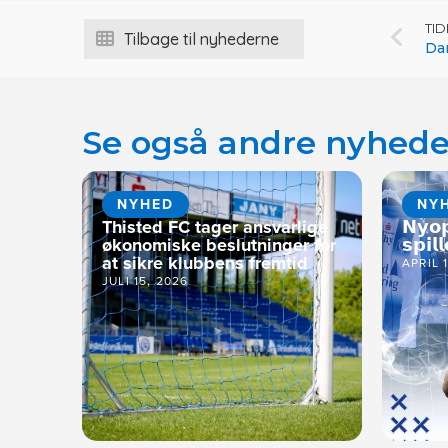
TI
Tilbage til nyhederne
Dam
Se også andre nyhede
NYHED
NY
Thisted FC tager ansvarlige
𝗡𝘆𝗼
økonomiske beslutninger for
𝘀𝗽𝗶𝗹𝗹
at sikre klubbens fremtid
APRIL 
JULI 15, 2026