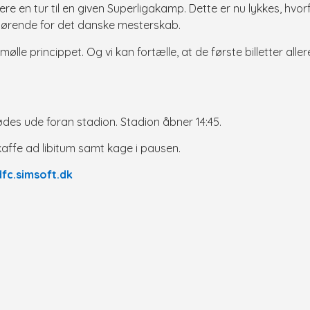
re en tur til en given Superligakamp. Dette er nu lykkes, hvorfor
fgørende for det danske mesterskab.
il-mølle princippet. Og vi kan fortælle, at de første billetter all
ødes ude foran stadion. Stadion åbner 14:45.
kaffe ad libitum samt kage i pausen.
fc.simsoft.dk