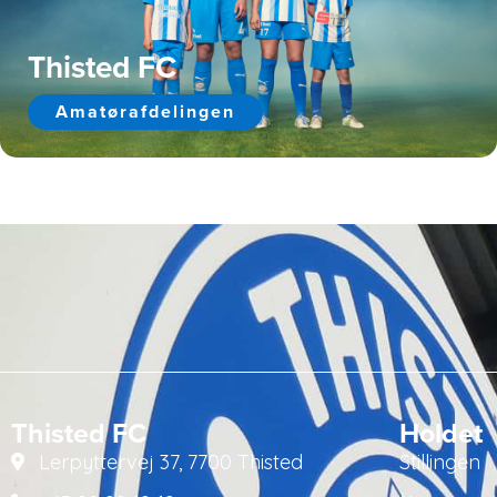
Thisted FC
Amatørafdelingen
Thisted FC
Holdet
Lerpyttervej 37, 7700 Thisted
Stillingen