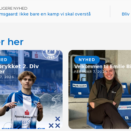
DLIGERE NYHED
sgaard: Ikke bare en kamp vi skal overstå
Bliv
r her
HED
NYHED
𝗿𝘆𝗸𝗸𝗲𝘁 𝟮. 𝗗𝗶𝘃
Velkommen til Emilie Bi
𝗲𝗿
FEBRUAR 7, 2026
17, 2026