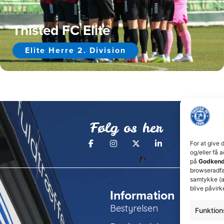
Thisted FC Elite
Elite Herre 2. Division
Følg os her
For at give 
og/eller få 
på
Godkend
browseradfær
samtykke (a
blive påvirk
Information
Bestyrelsen
Funktion