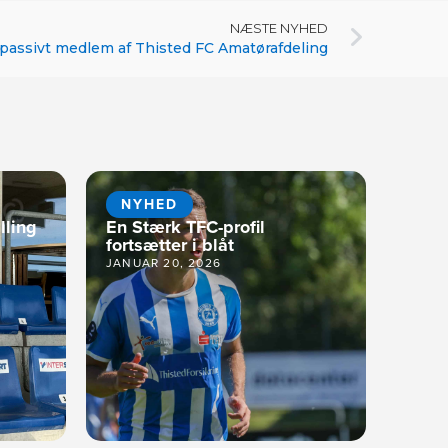
NÆSTE NYHED
 passivt medlem af Thisted FC Amatørafdeling
NYHED
lling
En Stærk TFC-profil
fortsætter i blåt
JANUAR 20, 2026