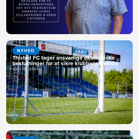
NYHED
Thisted FC tager ansvarlige økonomiske
beslutninger for at sikre klubbens fremtid
JULI 15, 2026