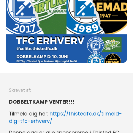
Skrevet af:
DOBBELTKAMP VENTER!!!
Tilmeld dig her:
https://thistedfc.dk/tilmeld-
dig-tfc-erhverv/
Denne dag er alle sponsorerne i Thisted FC