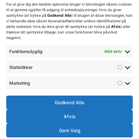
økonomiske
For at give dig den bedste oplevelse bruger vi teknologier såsom cookies
beslutninger
til at gemme og/eller få adgang til enhedsoplysninger. Hvis du giver
for at
samtykke (at trykke på
Godkend Alle
) til brugen af disse teknologier, kan
sikre
vi behandle data såsom browseradfærd eller unikke identifikatorer på
klubbens
dette websted. Hvis du ikke giver dit samtykke (at trykke på
Afvis
) eller
fremtid
trækker dit samtykke tilbage, kan visse funktioner blive påvirket
15. juli 2026
negativt.
Lokale
Funktionsdygtig
Altid aktiv
Josefine
Sørensen
træder
Statistikker
ind i
førsteholdstr
20. juni 2026
Marketing
Godkend Alle
Afvis
Ⓒ
Handelsbetingelser
Ordensreglement
Thisted
Gem Valg
Simsoft
– Webbureau i
FC -