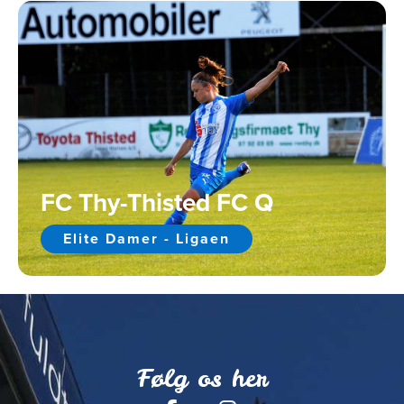
FC Thy-Thisted FC Q
Elite Damer - Ligaen
Følg os her