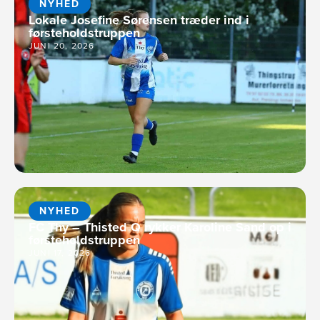
NYHED
Lokale Josefine Sørensen træder ind i
førsteholdstruppen
JUNI 20, 2026
NYHED
FC Thy – Thisted Q rykker Karoline Sand op i
førsteholdstruppen
JUNI 17, 2026