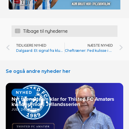
Tilbage til nyhederne
TIDLIGERE NYHED
NÆSTE NYHED
Dalgaard: Et signal fra klubben
Cheftræner: Fed kulisse i Esbjerg fB
Se også andre nyheder her
NYHED
Nyt trænerteam klar for Thisted FC Amatørs
kvindesenior i Jyllandsserien
JULI 24, 2026