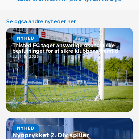
Se også andre nyheder her
NYHED
Thisted FC tager ansvarlige økonomiske
beslutninger for at sikre klubbens fremtid
JULI 15, 2026
NYHED
𝗡𝘆𝗼𝗽𝗿𝘆𝗸𝗸𝗲𝘁 𝟮. 𝗗𝗶𝘃 𝘀𝗽𝗶𝗹𝗹𝗲𝗿