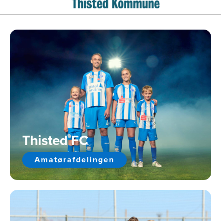
Thisted FC
Amatørafdelingen