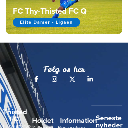
FC Thy-Thisted FC Q
Elite Damer - Ligaen
Følg os her
Thisted
Seneste
FC
Holdet
Information
nyheder
Lerpyttervej
Stillingen
Bestyrelsen