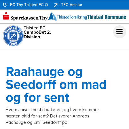
FC Thy-Thisted FC Q
TFC Amatør
Thisted FC
CampoBet 2.
Division
Raahauge og
Seedorff om mad
og for sent
Hvem spiser mest i buffeten, og hvem kommer
næsten altid for sent? Det svarer Andreas
Raahauge og Emil Seedorff på.