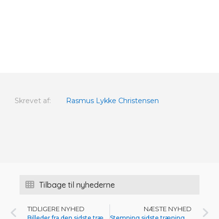
Skrevet af:
Rasmus Lykke Christensen
Tilbage til nyhederne
TIDLIGERE NYHED
NÆSTE NYHED
Billeder fra den sidste træning i Tyrkiet
Stemning sidste træning Tyrkiet