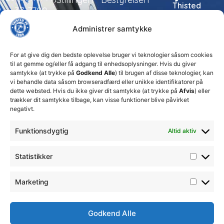
Thisted
37, 7700
FC tager
Kampe
Daglig
Thisted
ansvarlige
Administrer samtykke
ledelse
økonomiske
Truppen
+45 92
beslutninger
TFC
for at
Trænerteamet
99 19
For at give dig den bedste oplevelse bruger vi teknologier såsom cookies
sikre
Erhverv
til at gemme og/eller få adgang til enhedsoplysninger. Hvis du giver
19
klubbens
samtykke (at trykke på
Godkend Alle
) til brugen af disse teknologier, kan
Club 500
fremtid
vi behandle data såsom browseradfærd eller unikke identifikatorer på
celite@thistedfc.dk
15. juli 2026
dette websted. Hvis du ikke giver dit samtykke (at trykke på
Afvis
) eller
trækker dit samtykke tilbage, kan visse funktioner blive påvirket
𝗡𝘆𝗼𝗽𝗿𝘆𝗸𝗸𝗲𝘁
negativt.
𝟮. 𝗗𝗶𝘃
𝘀𝗽𝗶𝗹𝗹𝗲𝗿
Funktionsdygtig
Altid aktiv
17. april 2026
Velkommen
Statistikker
til Emilie
Billing
7. februar
Marketing
2026
Godkend Alle