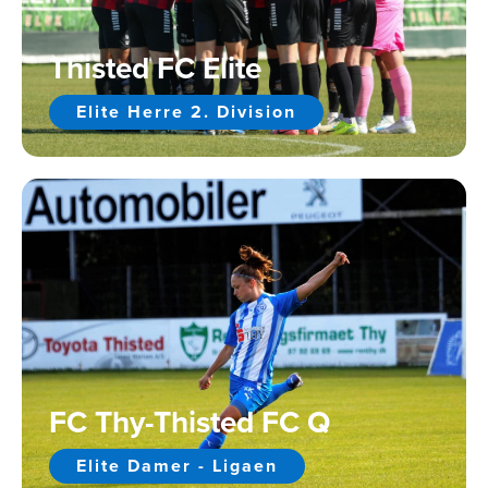
Thisted FC Elite
Elite Herre 2. Division
FC Thy-Thisted FC Q
Elite Damer - Ligaen