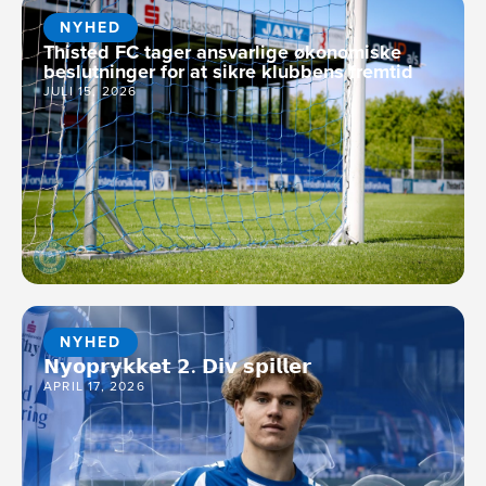
NYHED
Thisted FC tager ansvarlige økonomiske
beslutninger for at sikre klubbens fremtid
JULI 15, 2026
NYHED
𝗡𝘆𝗼𝗽𝗿𝘆𝗸𝗸𝗲𝘁 𝟮. 𝗗𝗶𝘃 𝘀𝗽𝗶𝗹𝗹𝗲𝗿
APRIL 17, 2026