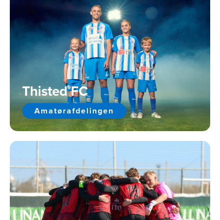
Thisted FC
Amatørafdelingen