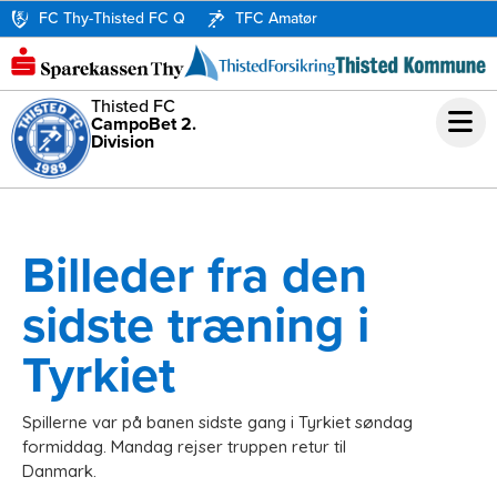
FC Thy-Thisted FC Q
TFC Amatør
Thisted FC
CampoBet 2.
Division
Billeder fra den
sidste træning i
Tyrkiet
Spillerne var på banen sidste gang i Tyrkiet søndag
formiddag. Mandag rejser truppen retur til
Danmark.