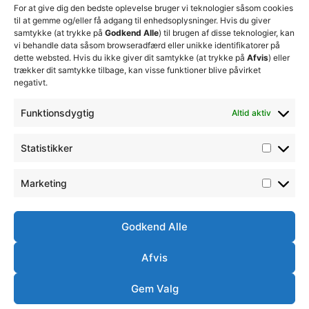
TFC
for at
Trænerteamet
99 19
For at give dig den bedste oplevelse bruger vi teknologier såsom cookies
sikre
Erhverv
til at gemme og/eller få adgang til enhedsoplysninger. Hvis du giver
19
klubbens
samtykke (at trykke på
Godkend Alle
) til brugen af disse teknologier, kan
Club 500
fremtid
vi behandle data såsom browseradfærd eller unikke identifikatorer på
celite@thistedfc.dk
15. juli 2026
dette websted. Hvis du ikke giver dit samtykke (at trykke på
Afvis
) eller
trækker dit samtykke tilbage, kan visse funktioner blive påvirket
𝗡𝘆𝗼𝗽𝗿𝘆𝗸𝗸𝗲𝘁
negativt.
𝟮. 𝗗𝗶𝘃
𝘀𝗽𝗶𝗹𝗹𝗲𝗿
Funktionsdygtig
Altid aktiv
17. april 2026
Velkommen
Statistikker
til Emilie
Billing
7. februar
Marketing
2026
Godkend Alle
Afvis
Ⓒ
Handelsbetingelser
Ordensreglement
Thisted
Simsoft
– Webbureau i
FC -
Gem Valg
2026
Nordjylland