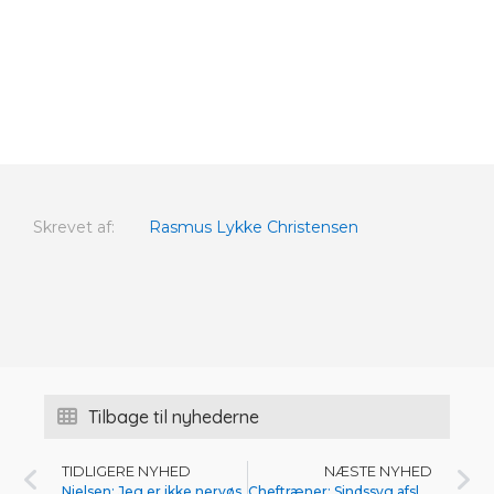
Skrevet af:
Rasmus Lykke Christensen
Tilbage til nyhederne
TIDLIGERE NYHED
NÆSTE NYHED
Nielsen: Jeg er ikke nervøs
Cheftræner: Sindssyg afslutning på kvalifikationsspil