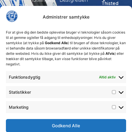
Thisted
37, 7700
FC tager
Kampe
Daglig
Thisted
ansvarlige
Administrer samtykke
ledelse
økonomiske
Truppen
+45 92
beslutninger
TFC
for at
Trænerteamet
99 19
For at give dig den bedste oplevelse bruger vi teknologier såsom cookies
sikre
Erhverv
til at gemme og/eller få adgang til enhedsoplysninger. Hvis du giver
19
klubbens
samtykke (at trykke på
Godkend Alle
) til brugen af disse teknologier, kan
Club 500
fremtid
vi behandle data såsom browseradfærd eller unikke identifikatorer på
celite@thistedfc.dk
15. juli 2026
dette websted. Hvis du ikke giver dit samtykke (at trykke på
Afvis
) eller
trækker dit samtykke tilbage, kan visse funktioner blive påvirket
𝗡𝘆𝗼𝗽𝗿𝘆𝗸𝗸𝗲𝘁
negativt.
𝟮. 𝗗𝗶𝘃
𝘀𝗽𝗶𝗹𝗹𝗲𝗿
Funktionsdygtig
Altid aktiv
17. april 2026
Velkommen
Statistikker
til Emilie
Billing
7. februar
Marketing
2026
Godkend Alle