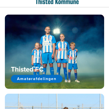
Thisted FC
Amatørafdelingen