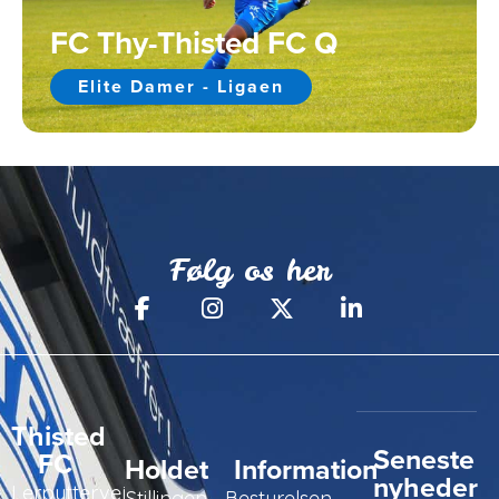
FC Thy-Thisted FC Q
Elite Damer - Ligaen
Følg os her
Thisted
Seneste
FC
Holdet
Information
nyheder
Lerpyttervej
Stillingen
Bestyrelsen