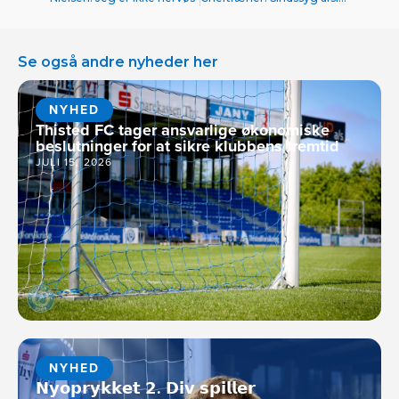
Se også andre nyheder her
NYHED
Thisted FC tager ansvarlige økonomiske
beslutninger for at sikre klubbens fremtid
JULI 15, 2026
NYHED
𝗡𝘆𝗼𝗽𝗿𝘆𝗸𝗸𝗲𝘁 𝟮. 𝗗𝗶𝘃 𝘀𝗽𝗶𝗹𝗹𝗲𝗿