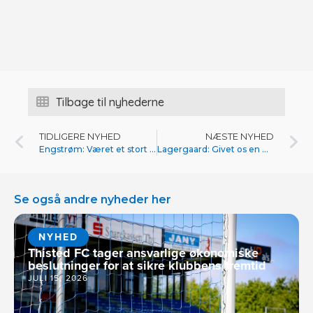
Tilbage til nyhederne
TIDLIGERE NYHED
NÆSTE NYHED
Engstrøm: Været et stort spring
Lagergaard: Givet os en god chance for at overleve
Se også andre nyheder her
NYHED
Thisted FC tager ansvarlige økonomiske
beslutninger for at sikre klubbens fremtid
JULI 15, 2026