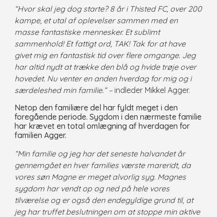
“Hvor skal jeg dog starte? 8 år i Thisted FC, over 200
kampe, et utal af oplevelser sammen med en
masse fantastiske mennesker. Et sublimt
sammenhold! Et fattigt ord, TAK! Tak for at have
givet mig en fantastisk tid over flere omgange. Jeg
har altid nydt at trække den blå og hvide trøje over
hovedet. Nu venter en anden hverdag for mig og i
særdeleshed min familie.” –
indleder Mikkel Agger.
Netop den familiære del har fyldt meget i den
foregående periode. Sygdom i den nærmeste familie
har krævet en total omlægning af hverdagen for
familien Agger.
“Min familie og jeg har det seneste halvandet år
gennemgået en hver families værste mareridt, da
vores søn Magne er meget alvorlig syg. Magnes
sygdom har vendt op og ned på hele vores
tilværelse og er også den endegyldige grund til, at
jeg har truffet beslutningen om at stoppe min aktive