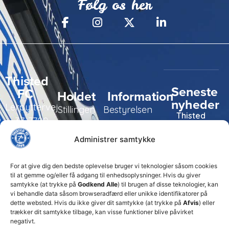
Følg os her
Thisted
Seneste
FC
Holdet
Information
nyheder
Lerpyttervej
Stillingen
Bestyrelsen
Thisted
37, 7700
FC tager
Kampe
Daglig
Thisted
ansvarlige
Administrer samtykke
ledelse
økonomiske
Truppen
+45 92
beslutninger
TFC
for at
Trænerteamet
99 19
For at give dig den bedste oplevelse bruger vi teknologier såsom cookies
sikre
Erhverv
til at gemme og/eller få adgang til enhedsoplysninger. Hvis du giver
19
klubbens
samtykke (at trykke på
Godkend Alle
) til brugen af disse teknologier, kan
Club 500
fremtid
vi behandle data såsom browseradfærd eller unikke identifikatorer på
celite@thistedfc.dk
15. juli 2026
dette websted. Hvis du ikke giver dit samtykke (at trykke på
Afvis
) eller
trækker dit samtykke tilbage, kan visse funktioner blive påvirket
𝗡𝘆𝗼𝗽𝗿𝘆𝗸𝗸𝗲𝘁
negativt.