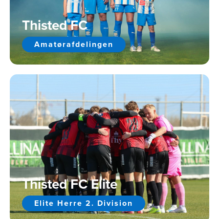
Thisted FC
Amatørafdelingen
Thisted FC Elite
Elite Herre 2. Division