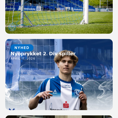
NYHED
𝗡𝘆𝗼𝗽𝗿𝘆𝗸𝗸𝗲𝘁 𝟮. 𝗗𝗶𝘃 𝘀𝗽𝗶𝗹𝗹𝗲𝗿
APRIL 17, 2026