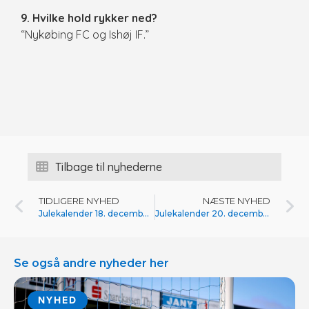
9. Hvilke hold rykker ned?
“Nykøbing FC og Ishøj IF.”
Tilbage til nyhederne
TIDLIGERE NYHED
NÆSTE NYHED
Julekalender 18. december med Jonas Hansen
Julekalender 20. december med Laus Nielsen
Se også andre nyheder her
NYHED