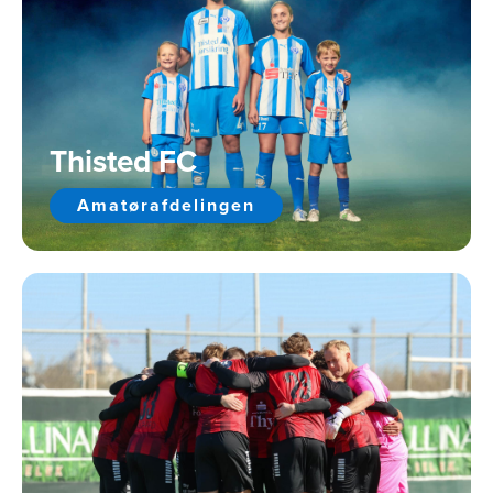
Thisted FC
Amatørafdelingen