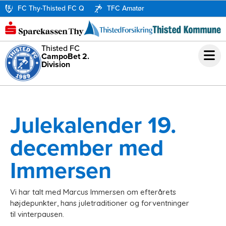
FC Thy-Thisted FC Q
TFC Amatør
Thisted FC
CampoBet 2.
Division
Julekalender 19.
december med
Immersen
Vi har talt med Marcus Immersen om efterårets
højdepunkter, hans juletraditioner og forventninger
til vinterpausen.