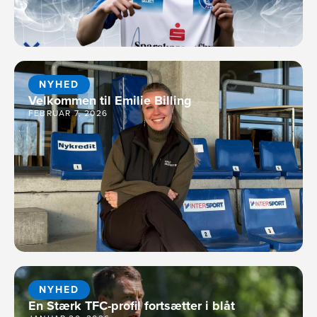
NYHED
Velkommen til Emilie Billing
FEBRUAR 7, 2026
NYHED
En Stærk TFC-profil fortsætter i blåt