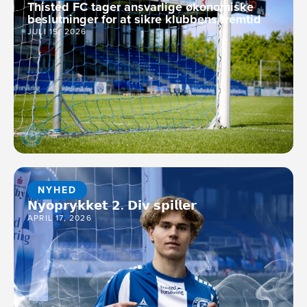
Thisted FC tager ansvarlige økonomiske
beslutninger for at sikre klubbens fremtid
JULI 15, 2026
NYHED
𝗡𝘆𝗼𝗽𝗿𝘆𝗸𝗸𝗲𝘁 𝟮. 𝗗𝗶𝘃 𝘀𝗽𝗶𝗹𝗹𝗲𝗿
APRIL 17, 2026