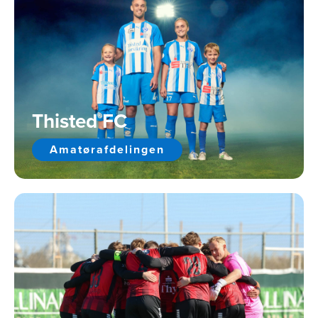
Thisted FC
Amatørafdelingen