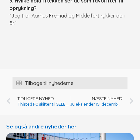
9. Hvilke hold i rækken ser du som favoritter til
oprykning?
“Jeg tror Aarhus Fremad og Middelfart rykker op i
år.”
Tilbage til nyhederne
TIDLIGERE NYHED
NÆSTE NYHED
Thisted FC skifter til SELECT
Julekalender 19. december med Immersen
Se også andre nyheder her