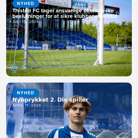
NYHED
Thisted FC tager ansvarlige økonomiske
beslutninger for at sikre klubbens fremtid
JULI 15, 2026
NYHED
𝗡𝘆𝗼𝗽𝗿𝘆𝗸𝗸𝗲𝘁 𝟮. 𝗗𝗶𝘃 𝘀𝗽𝗶𝗹𝗹𝗲𝗿
APRIL 17, 2026