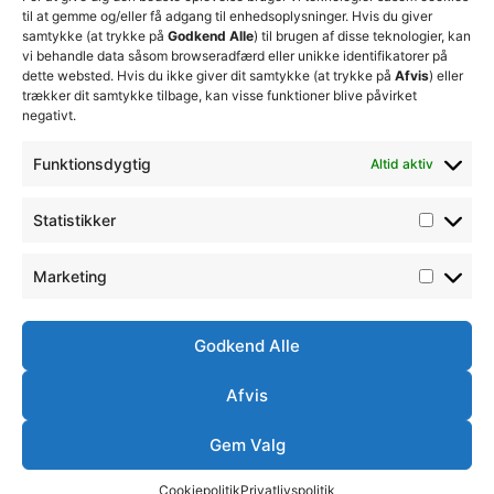
sikre
Erhverv
til at gemme og/eller få adgang til enhedsoplysninger. Hvis du giver
19
klubbens
samtykke (at trykke på
Godkend Alle
) til brugen af disse teknologier, kan
Club 500
fremtid
vi behandle data såsom browseradfærd eller unikke identifikatorer på
celite@thistedfc.dk
15. juli 2026
dette websted. Hvis du ikke giver dit samtykke (at trykke på
Afvis
) eller
trækker dit samtykke tilbage, kan visse funktioner blive påvirket
𝗡𝘆𝗼𝗽𝗿𝘆𝗸𝗸𝗲𝘁
negativt.
𝟮. 𝗗𝗶𝘃
𝘀𝗽𝗶𝗹𝗹𝗲𝗿
Funktionsdygtig
Altid aktiv
17. april 2026
Velkommen
Statistikker
til Emilie
Billing
Marketing
7. februar
2026
Godkend Alle
Afvis
Ⓒ
Handelsbetingelser
Ordensreglement
Thisted
Simsoft
– Webbureau i
FC -
Gem Valg
2026
Nordjylland
Cookiepolitik
Privatlivspolitik