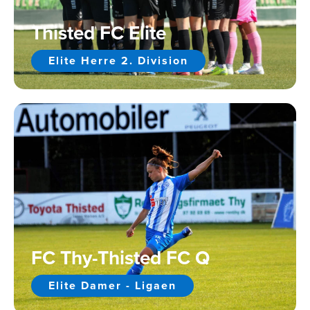
Thisted FC Elite
Elite Herre 2. Division
FC Thy-Thisted FC Q
Elite Damer - Ligaen