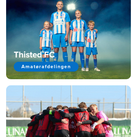
Thisted FC
Amatørafdelingen