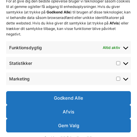
for at
Trænerteamet
99 19
For at give dig den bedste oplevelse bruger vi teknologier såsom cookies
sikre
Erhverv
til at gemme og/eller få adgang til enhedsoplysninger. Hvis du giver
19
klubbens
samtykke (at trykke på
Godkend Alle
) til brugen af disse teknologier, kan
Club 500
fremtid
vi behandle data såsom browseradfærd eller unikke identifikatorer på
celite@thistedfc.dk
15. juli 2026
dette websted. Hvis du ikke giver dit samtykke (at trykke på
Afvis
) eller
trækker dit samtykke tilbage, kan visse funktioner blive påvirket
𝗡𝘆𝗼𝗽𝗿𝘆𝗸𝗸𝗲𝘁
negativt.
𝟮. 𝗗𝗶𝘃
𝘀𝗽𝗶𝗹𝗹𝗲𝗿
Funktionsdygtig
Altid aktiv
17. april 2026
Velkommen
Statistikker
til Emilie
Billing
Marketing
7. februar
2026
Godkend Alle
Afvis
Ⓒ
Handelsbetingelser
Ordensreglement
Thisted
Simsoft
– Webbureau i
FC -
Gem Valg
2026
Nordjylland