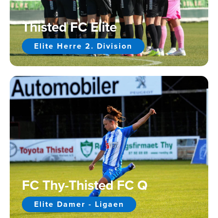
Thisted FC Elite
Elite Herre 2. Division
FC Thy-Thisted FC Q
Elite Damer - Ligaen