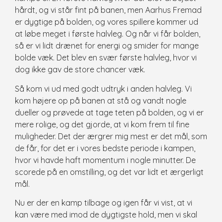
hårdt, og vi står fint på banen, men Aarhus Fremad
er dygtige på bolden, og vores spillere kommer ud
at løbe meget i første halvleg. Og når vi får bolden,
så er vi lidt drænet for energi og smider for mange
bolde væk. Det blev en svær første halvleg, hvor vi
dog ikke gav de store chancer væk.
Så kom vi ud med godt udtryk i anden halvleg. Vi
kom højere op på banen at stå og vandt nogle
dueller og prøvede at tage teten på bolden, og vi er
mere rolige, og det gjorde, at vi kom frem til fine
muligheder. Det der ærgrer mig mest er det mål, som
de får, for det er i vores bedste periode i kampen,
hvor vi havde haft momentum i nogle minutter. De
scorede på en omstilling, og det var lidt et ærgerligt
mål.
Nu er der en kamp tilbage og igen får vi vist, at vi
kan være med imod de dygtigste hold, men vi skal