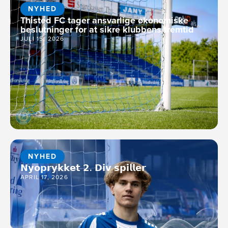
NYHED
Thisted FC tager ansvarlige økonomiske
beslutninger for at sikre klubbens fremtid
JULI 15, 2026
NYHED
𝗡𝘆𝗼𝗽𝗿𝘆𝗸𝗸𝗲𝘁 𝟮. 𝗗𝗶𝘃 𝘀𝗽𝗶𝗹𝗹𝗲𝗿
APRIL 17, 2026