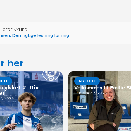
DLIGERE NYHED
sen: Den rigtige løsning for mig
r her
HED
NYHED
𝗿𝘆𝗸𝗸𝗲𝘁 𝟮. 𝗗𝗶𝘃
Velkommen til Emilie Bi
𝗲𝗿
FEBRUAR 7, 2026
17, 2026