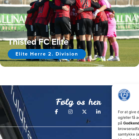
Thisted FC Elite
Elite Herre 2. Division
Følg os her
For at give 
og/eller få 
på
Godkend
browseradfær
samtykke (a