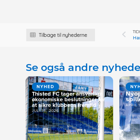
TI
Tilbage til nyhederne
Han
Se også andre nyhede
NYHED
NY
Thisted FC tager ansvarlige
𝗡𝘆𝗼
økonomiske beslutninger for
𝘀𝗽𝗶𝗹𝗹
at sikre klubbens fremtid
APRIL 
JULI 15, 2026