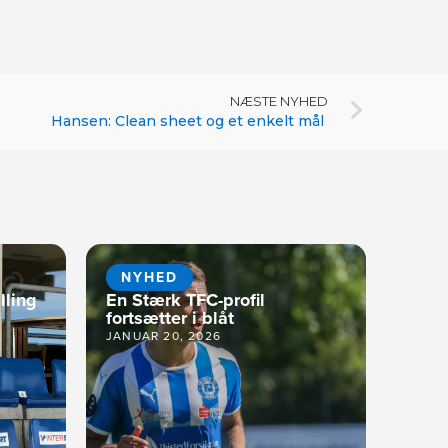
NÆSTE NYHED
Hansen: Clean sheet og et enkelt mål
NYHED
lling
En Stærk TFC-profil
fortsætter i blåt
JANUAR 20, 2026