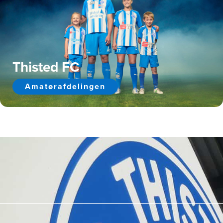
Thisted FC
Amatørafdelingen