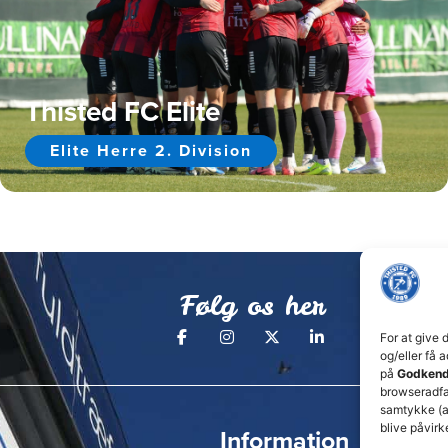
Thisted FC Elite
Elite Herre 2. Division
Følg os her
For at give 
og/eller få 
på
Godkend
browseradfær
samtykke (a
blive påvirk
Information