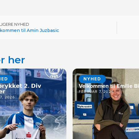
DLIGERE NYHED
lkommen til Amin Juzbasic
r her
HED
NYHED
𝗿𝘆𝗸𝗸𝗲𝘁 𝟮. 𝗗𝗶𝘃
Velkommen til Emilie Bi
𝗲𝗿
FEBRUAR 7, 2026
17, 2026