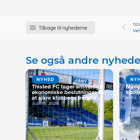
TI
Tilbage til nyhederne
Ve
Se også andre nyhede
NYHED
NY
Thisted FC tager ansvarlige
𝗡𝘆𝗼
økonomiske beslutninger for
𝘀𝗽𝗶𝗹𝗹
at sikre klubbens fremtid
APRIL 
JULI 15, 2026