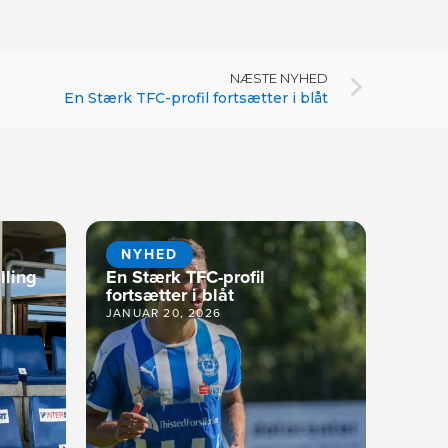
NÆSTE NYHED
En Stærk TFC-profil fortsætter i blåt
NYHED
lling
En Stærk TFC-profil
fortsætter i blåt
JANUAR 20, 2026