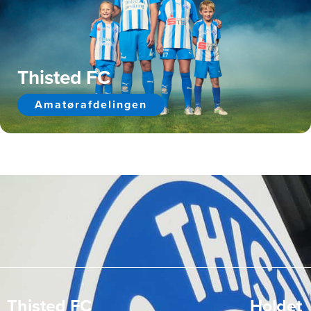
Thisted FC
Amatørafdelingen
Thisted FC
Holdet