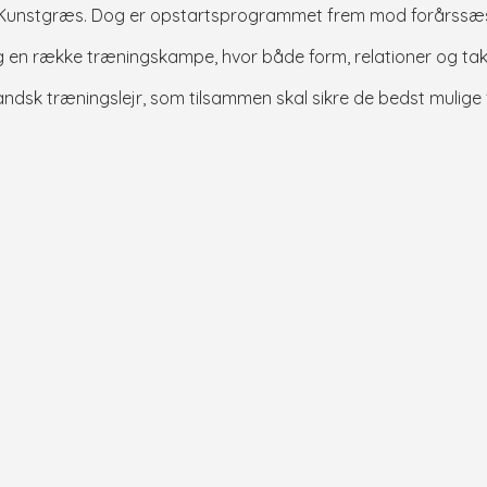
ted Kunstgræs. Dog er opstartsprogrammet frem mod forårssæ
n række træningskampe, hvor både form, relationer og taktis
k træningslejr, som tilsammen skal sikre de bedst mulige f