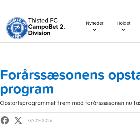
Thisted FC
Nyheder
Holdet
CampoBet 2.
Division
Forårssæsonens opsta
program
Opstartsprogrammet frem mod forårssæsonen nu fas
07-01- 2026