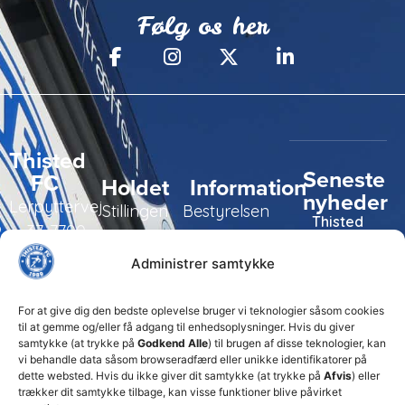
Følg os her
Thisted
Seneste
FC
Holdet
Information
nyheder
Lerpyttervej
Stillingen
Bestyrelsen
Thisted
37, 7700
FC tager
Kampe
Daglig
Thisted
ansvarlige
Administrer samtykke
ledelse
økonomiske
Truppen
+45 92
beslutninger
TFC
for at
Trænerteamet
99 19
For at give dig den bedste oplevelse bruger vi teknologier såsom cookies
sikre
Erhverv
til at gemme og/eller få adgang til enhedsoplysninger. Hvis du giver
19
klubbens
samtykke (at trykke på
Godkend Alle
) til brugen af disse teknologier, kan
Club 500
fremtid
vi behandle data såsom browseradfærd eller unikke identifikatorer på
celite@thistedfc.dk
15. juli 2026
dette websted. Hvis du ikke giver dit samtykke (at trykke på
Afvis
) eller
trækker dit samtykke tilbage, kan visse funktioner blive påvirket