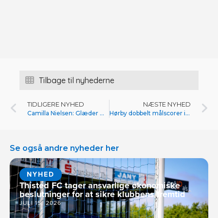
Tilbage til nyhederne
TIDLIGERE NYHED
NÆSTE NYHED
Camilla Nielsen: Glæder mig til igen at spille betydningsfulde kampe på Sparekassen Thy Arena
Hørby dobbelt målscorer i årets første sejr
Se også andre nyheder her
NYHED
Thisted FC tager ansvarlige økonomiske
beslutninger for at sikre klubbens fremtid
JULI 15, 2026