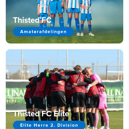
Thisted FC
Amatørafdelingen
Thisted FC Elite
Elite Herre 2. Division