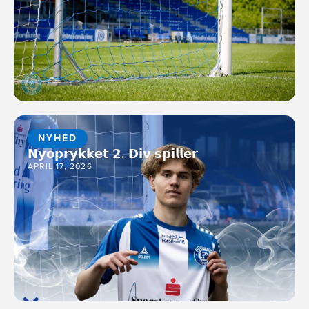
NYHED
𝗡𝘆𝗼𝗽𝗿𝘆𝗸𝗸𝗲𝘁 𝟮. 𝗗𝗶𝘃 𝘀𝗽𝗶𝗹𝗹𝗲𝗿
APRIL 17, 2026