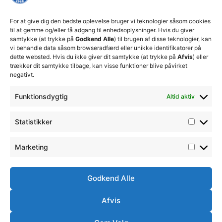
økonomiske
Truppen
+45 92
beslutninger
TFC
for at
Trænerteamet
99 19
For at give dig den bedste oplevelse bruger vi teknologier såsom cookies
sikre
Erhverv
til at gemme og/eller få adgang til enhedsoplysninger. Hvis du giver
19
klubbens
samtykke (at trykke på
Godkend Alle
) til brugen af disse teknologier, kan
Club 500
fremtid
vi behandle data såsom browseradfærd eller unikke identifikatorer på
celite@thistedfc.dk
15. juli 2026
dette websted. Hvis du ikke giver dit samtykke (at trykke på
Afvis
) eller
trækker dit samtykke tilbage, kan visse funktioner blive påvirket
𝗡𝘆𝗼𝗽𝗿𝘆𝗸𝗸𝗲𝘁
negativt.
𝟮. 𝗗𝗶𝘃
𝘀𝗽𝗶𝗹𝗹𝗲𝗿
Funktionsdygtig
Altid aktiv
17. april 2026
Velkommen
Statistikker
til Emilie
Billing
7. februar
Marketing
2026
Godkend Alle
Afvis
Ⓒ
Handelsbetingelser
Ordensreglement
Thisted
Simsoft
– Webbureau i
FC -