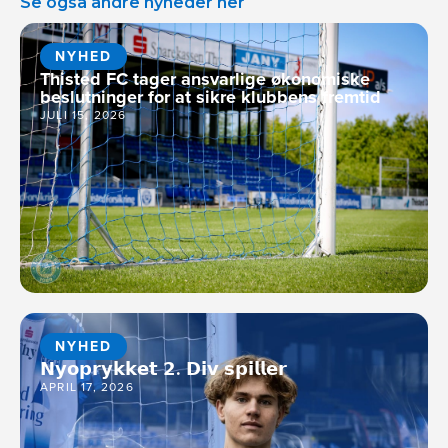
Se også andre nyheder her
NYHED
Thisted FC tager ansvarlige økonomiske
beslutninger for at sikre klubbens fremtid
JULI 15, 2026
NYHED
𝗡𝘆𝗼𝗽𝗿𝘆𝗸𝗸𝗲𝘁 𝟮. 𝗗𝗶𝘃 𝘀𝗽𝗶𝗹𝗹𝗲𝗿
APRIL 17, 2026