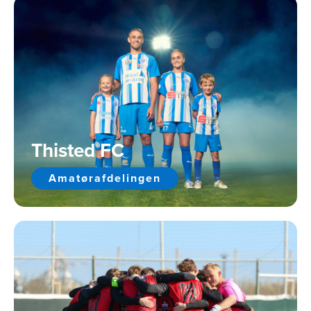
Thisted FC
Amatørafdelingen