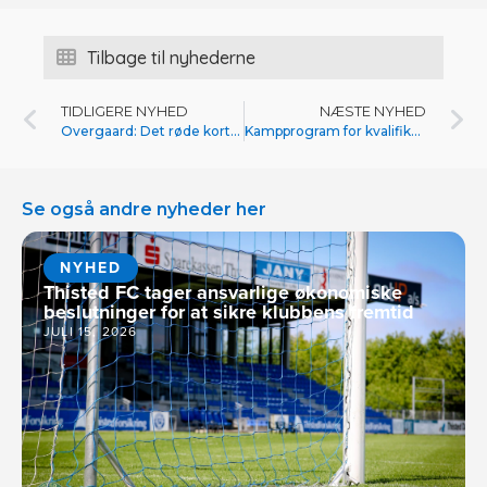
Tilbage til nyhederne
TIDLIGERE NYHED
NÆSTE NYHED
Overgaard: Det røde kort har noget at sige
Kampprogram for kvalifikationsspil er klar
Se også andre nyheder her
NYHED
Thisted FC tager ansvarlige økonomiske
beslutninger for at sikre klubbens fremtid
JULI 15, 2026