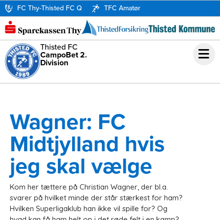
FC Thy-Thisted FC Q
TFC Amatør
Thisted FC
CampoBet 2.
Division
Wagner: FC
Midtjylland hvis
jeg skal vælge
Kom her tættere på Christian Wagner, der bl.a.
svarer på hvilket minde der står stærkest for ham?
Hvilken Superligaklub han ikke vil spille for? Og
hvad kan få ham helt op i det røde felt i en kamp?