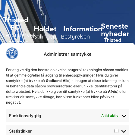
Thisted
Seneste
FC
Holdet
Information
nyheder
Lerpyttervej
Stillingen
Bestyrelsen
Thisted
37, 7700
FC tager
Kampe
Daglig
Thisted
ansvarlige
Administrer samtykke
ledelse
økonomiske
Truppen
+45 92
beslutninger
TFC
for at
Trænerteamet
99 19
For at give dig den bedste oplevelse bruger vi teknologier såsom cookies
sikre
Erhverv
til at gemme og/eller få adgang til enhedsoplysninger. Hvis du giver
19
klubbens
samtykke (at trykke på
Godkend Alle
) til brugen af disse teknologier, kan
Club 500
fremtid
vi behandle data såsom browseradfærd eller unikke identifikatorer på
celite@thistedfc.dk
15. juli 2026
dette websted. Hvis du ikke giver dit samtykke (at trykke på
Afvis
) eller
trækker dit samtykke tilbage, kan visse funktioner blive påvirket
𝗡𝘆𝗼𝗽𝗿𝘆𝗸𝗸𝗲𝘁
negativt.
𝟮. 𝗗𝗶𝘃
𝘀𝗽𝗶𝗹𝗹𝗲𝗿
Funktionsdygtig
Altid aktiv
17. april 2026
Velkommen
Statistikker