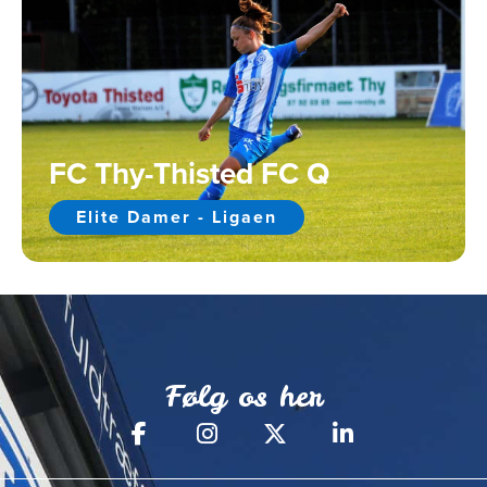
FC Thy-Thisted FC Q
Elite Damer - Ligaen
Følg os her