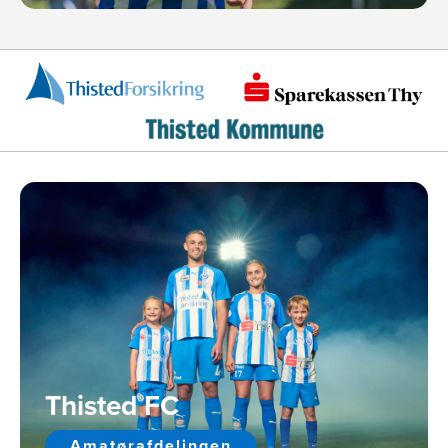
Thisted FC
Amatørafdelingen