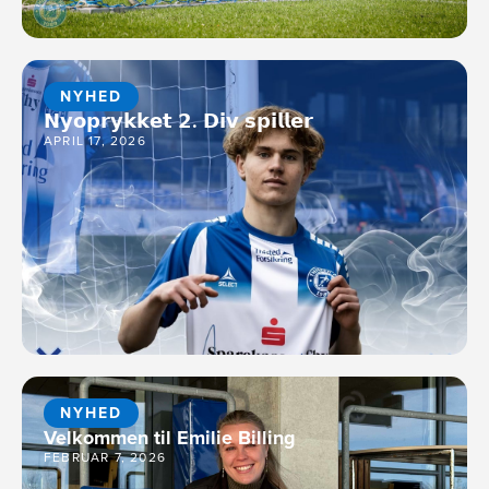
NYHED
𝗡𝘆𝗼𝗽𝗿𝘆𝗸𝗸𝗲𝘁 𝟮. 𝗗𝗶𝘃 𝘀𝗽𝗶𝗹𝗹𝗲𝗿
APRIL 17, 2026
NYHED
Velkommen til Emilie Billing
FEBRUAR 7, 2026