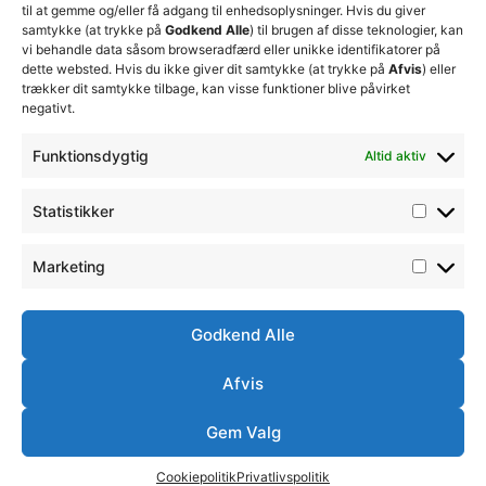
sikre
Erhverv
til at gemme og/eller få adgang til enhedsoplysninger. Hvis du giver
19
klubbens
samtykke (at trykke på
Godkend Alle
) til brugen af disse teknologier, kan
Club 500
fremtid
vi behandle data såsom browseradfærd eller unikke identifikatorer på
celite@thistedfc.dk
15. juli 2026
dette websted. Hvis du ikke giver dit samtykke (at trykke på
Afvis
) eller
trækker dit samtykke tilbage, kan visse funktioner blive påvirket
𝗡𝘆𝗼𝗽𝗿𝘆𝗸𝗸𝗲𝘁
negativt.
𝟮. 𝗗𝗶𝘃
𝘀𝗽𝗶𝗹𝗹𝗲𝗿
Funktionsdygtig
Altid aktiv
17. april 2026
Velkommen
Statistikker
til Emilie
Billing
7. februar
Marketing
2026
Godkend Alle
Afvis
Ⓒ
Handelsbetingelser
Ordensreglement
Thisted
Simsoft
– Webbureau i
FC -
Gem Valg
2026
Nordjylland
Cookiepolitik
Privatlivspolitik