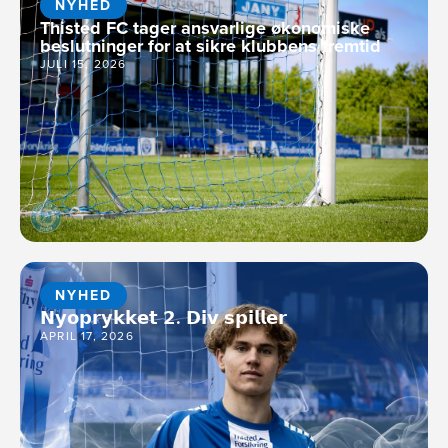
NYHED
Thisted FC tager ansvarlige økonomiske
beslutninger for at sikre klubbens fremtid
JULI 15, 2026
NYHED
𝗡𝘆𝗼𝗽𝗿𝘆𝗸𝗸𝗲𝘁 𝟮. 𝗗𝗶𝘃 𝘀𝗽𝗶𝗹𝗹𝗲𝗿
APRIL 17, 2026