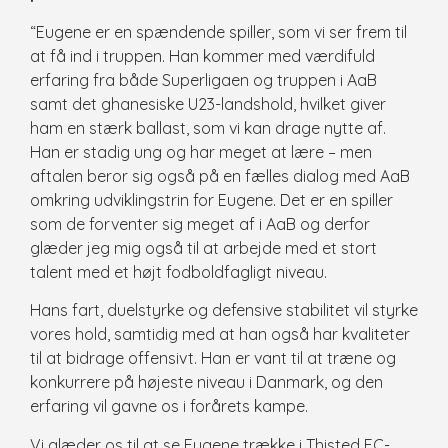
“Eugene er en spændende spiller, som vi ser frem til
at få ind i truppen. Han kommer med værdifuld
erfaring fra både Superligaen og truppen i AaB
samt det ghanesiske U23-landshold, hvilket giver
ham en stærk ballast, som vi kan drage nytte af.
Han er stadig ung og har meget at lære – men
aftalen beror sig også på en fælles dialog med AaB
omkring udviklingstrin for Eugene. Det er en spiller
som de forventer sig meget af i AaB og derfor
glæder jeg mig også til at arbejde med et stort
talent med et højt fodboldfagligt niveau.
Hans fart, duelstyrke og defensive stabilitet vil styrke
vores hold, samtidig med at han også har kvaliteter
til at bidrage offensivt. Han er vant til at træne og
konkurrere på højeste niveau i Danmark, og den
erfaring vil gavne os i forårets kampe.
Vi glæder os til at se Eugene trække i Thisted FC-