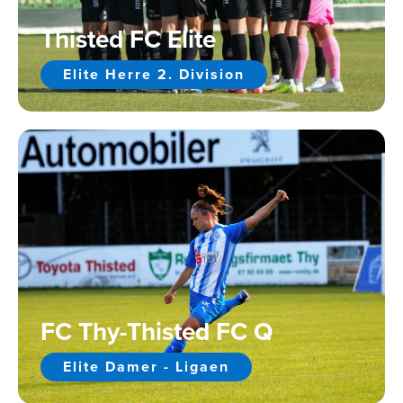
Thisted FC Elite
Elite Herre 2. Division
FC Thy-Thisted FC Q
Elite Damer - Ligaen