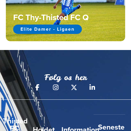
FC Thy-Thisted FC Q
Elite Damer - Ligaen
Følg os her
Thisted
Seneste
FC
Holdet
Information