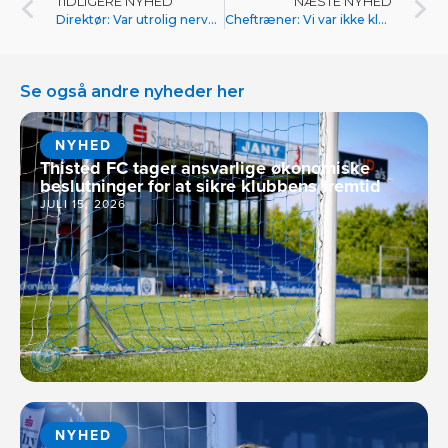
TIDLIGERE NYHED
NÆSTE NYHED
Direktør: Var utrolig nervepirrende at være med til
Cheftræner: Vi var ikke klar fra start
Se også andre nyheder her
NYHED
Thisted FC tager ansvarlige økonomiske
beslutninger for at sikre klubbens fremtid
JULI 15, 2026
NYHED