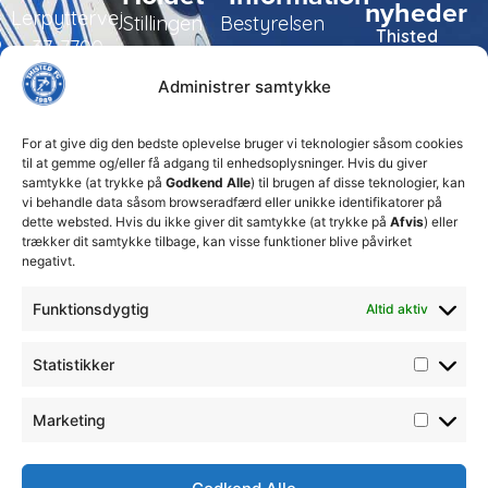
nyheder
Lerpyttervej
Stillingen
Bestyrelsen
Thisted
37, 7700
FC tager
Kampe
Daglig
Thisted
ansvarlige
Administrer samtykke
ledelse
økonomiske
Truppen
+45 92
beslutninger
TFC
for at
Trænerteamet
99 19
For at give dig den bedste oplevelse bruger vi teknologier såsom cookies
sikre
Erhverv
til at gemme og/eller få adgang til enhedsoplysninger. Hvis du giver
19
klubbens
samtykke (at trykke på
Godkend Alle
) til brugen af disse teknologier, kan
Club 500
fremtid
vi behandle data såsom browseradfærd eller unikke identifikatorer på
celite@thistedfc.dk
15. juli 2026
dette websted. Hvis du ikke giver dit samtykke (at trykke på
Afvis
) eller
trækker dit samtykke tilbage, kan visse funktioner blive påvirket
𝗡𝘆𝗼𝗽𝗿𝘆𝗸𝗸𝗲𝘁
negativt.
𝟮. 𝗗𝗶𝘃
𝘀𝗽𝗶𝗹𝗹𝗲𝗿
Funktionsdygtig
Altid aktiv
17. april 2026
Velkommen
Statistikker
til Emilie
Billing
7. februar
Marketing
2026