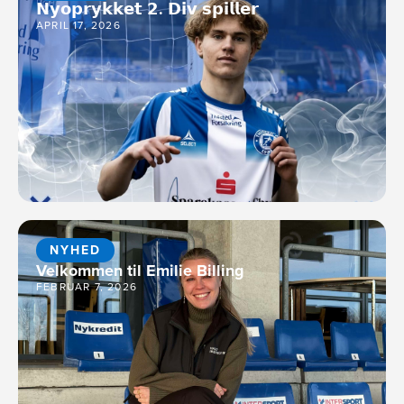
𝗡𝘆𝗼𝗽𝗿𝘆𝗸𝗸𝗲𝘁 𝟮. 𝗗𝗶𝘃 𝘀𝗽𝗶𝗹𝗹𝗲𝗿
APRIL 17, 2026
NYHED
Velkommen til Emilie Billing
FEBRUAR 7, 2026