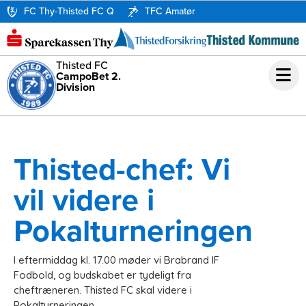
FC Thy-Thisted FC Q
TFC Amatør
Thisted FC
CampoBet 2.
Division
Thisted-chef: Vi
vil videre i
Pokalturneringen
I eftermiddag kl. 17.00 møder vi Brabrand IF
Fodbold, og budskabet er tydeligt fra
cheftræneren. Thisted FC skal videre i
Pokalturneringen.