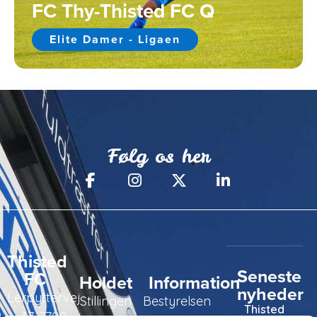
FC Thy-Thisted FC Q
Elite Damer - Ligaen
Følg os her
Thisted
Seneste
FC
Holdet
Information
nyheder
Lerpyttervej
Stillingen
Bestyrelsen
Thisted
37, 7700