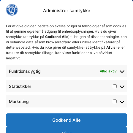
FC tager
Kampe
Daglig
Thisted
ansvarlige
Administrer samtykke
ledelse
økonomiske
Truppen
+45 92
beslutninger
TFC
for at
Trænerteamet
99 19
For at give dig den bedste oplevelse bruger vi teknologier såsom cookies
sikre
Erhverv
til at gemme og/eller få adgang til enhedsoplysninger. Hvis du giver
19
klubbens
samtykke (at trykke på
Godkend Alle
) til brugen af disse teknologier, kan
Club 500
fremtid
vi behandle data såsom browseradfærd eller unikke identifikatorer på
celite@thistedfc.dk
15. juli 2026
dette websted. Hvis du ikke giver dit samtykke (at trykke på
Afvis
) eller
trækker dit samtykke tilbage, kan visse funktioner blive påvirket
𝗡𝘆𝗼𝗽𝗿𝘆𝗸𝗸𝗲𝘁
negativt.
𝟮. 𝗗𝗶𝘃
𝘀𝗽𝗶𝗹𝗹𝗲𝗿
Funktionsdygtig
Altid aktiv
17. april 2026
Velkommen
Statistikker
til Emilie
Billing
7. februar
Marketing
2026
Godkend Alle