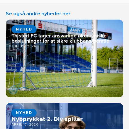
Se også andre nyheder her
NYHED
Thisted FC tager ansvarlige økonomiske
beslutninger for at sikre klubbens fremtid
JULI 15, 2026
NYHED
𝗡𝘆𝗼𝗽𝗿𝘆𝗸𝗸𝗲𝘁 𝟮. 𝗗𝗶𝘃 𝘀𝗽𝗶𝗹𝗹𝗲𝗿
APRIL 17, 2026