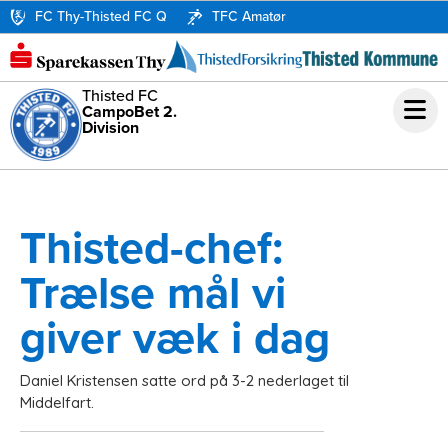
FC Thy-Thisted FC Q
TFC Amatør
Thisted FC
CampoBet 2.
Division
Thisted-chef:
Trælse mål vi
giver væk i dag
Daniel Kristensen satte ord på 3-2 nederlaget til
Middelfart.