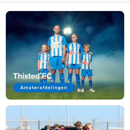
Thisted FC
Amatørafdelingen