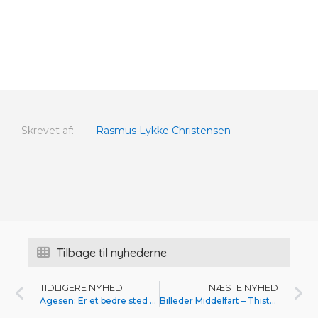
Skrevet af:
Rasmus Lykke Christensen
Tilbage til nyhederne
TIDLIGERE NYHED
NÆSTE NYHED
Agesen: Er et bedre sted end i foråret
Billeder Middelfart – Thisted FC