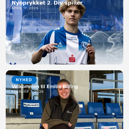
𝗡𝘆𝗼𝗽𝗿𝘆𝗸𝗸𝗲𝘁 𝟮. 𝗗𝗶𝘃 𝘀𝗽𝗶𝗹𝗹𝗲𝗿
APRIL 17, 2026
NYHED
Velkommen til Emilie Billing
FEBRUAR 7, 2026