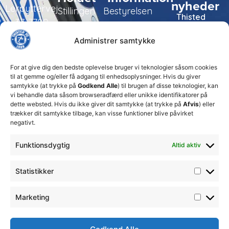
nyheder
Lerpyttervej
Stillingen
Bestyrelsen
Thisted
37, 7700
FC tager
Kampe
Daglig
Thisted
ansvarlige
Administrer samtykke
ledelse
økonomiske
Truppen
+45 92
beslutninger
TFC
for at
Trænerteamet
99 19
For at give dig den bedste oplevelse bruger vi teknologier såsom cookies
sikre
Erhverv
til at gemme og/eller få adgang til enhedsoplysninger. Hvis du giver
19
klubbens
samtykke (at trykke på
Godkend Alle
) til brugen af disse teknologier, kan
Club 500
fremtid
vi behandle data såsom browseradfærd eller unikke identifikatorer på
celite@thistedfc.dk
15. juli 2026
dette websted. Hvis du ikke giver dit samtykke (at trykke på
Afvis
) eller
trækker dit samtykke tilbage, kan visse funktioner blive påvirket
𝗡𝘆𝗼𝗽𝗿𝘆𝗸𝗸𝗲𝘁
negativt.
𝟮. 𝗗𝗶𝘃
𝘀𝗽𝗶𝗹𝗹𝗲𝗿
Funktionsdygtig
Altid aktiv
17. april 2026
Velkommen
Statistikker
til Emilie
Billing
7. februar
Marketing
2026