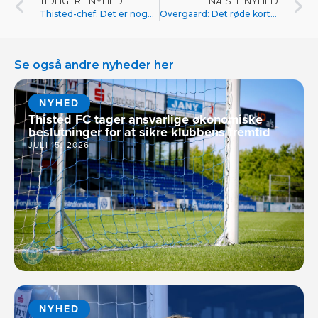
TIDLIGERE NYHED
NÆSTE NYHED
Thisted-chef: Det er noget vi har prøvet før
Overgaard: Det røde kort har noget at sige
Se også andre nyheder her
NYHED
Thisted FC tager ansvarlige økonomiske
beslutninger for at sikre klubbens fremtid
JULI 15, 2026
NYHED