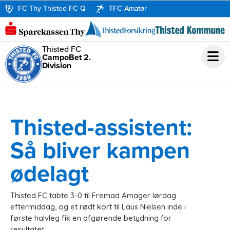
FC Thy-Thisted FC Q
TFC Amatør
Thisted FC
CampoBet 2.
Division
Thisted-assistent:
Så bliver kampen
ødelagt
Thisted FC tabte 3-0 til Fremad Amager lørdag
eftermiddag, og et rødt kort til Laus Nielsen inde i
første halvleg fik en afgørende betydning for
resultatet.