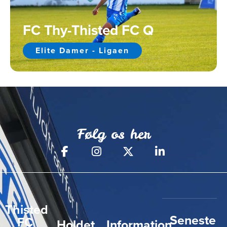
FC Thy-Thisted FC Q
Elite Damer - Ligaen
Følg os her
Thisted
Seneste
FC
Holdet
Information