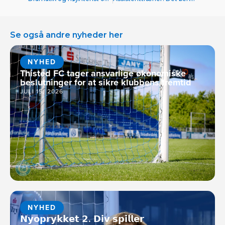
Se også andre nyheder her
NYHED
Thisted FC tager ansvarlige økonomiske
beslutninger for at sikre klubbens fremtid
JULI 15, 2026
NYHED
𝗡𝘆𝗼𝗽𝗿𝘆𝗸𝗸𝗲𝘁 𝟮. 𝗗𝗶𝘃 𝘀𝗽𝗶𝗹𝗹𝗲𝗿