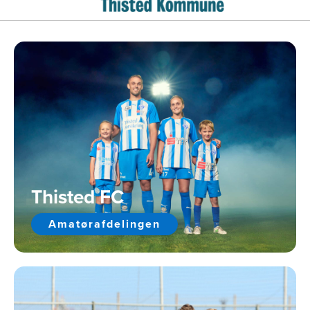
Thisted FC
Amatørafdelingen