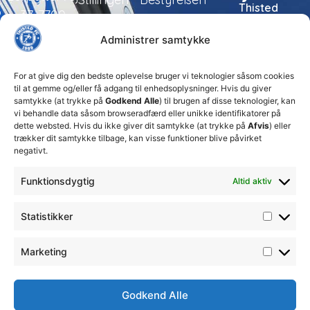
Thisted
37, 7700
FC tager
Kampe
Daglig
Thisted
ansvarlige
Administrer samtykke
ledelse
økonomiske
Truppen
+45 92
beslutninger
TFC
for at
Trænerteamet
99 19
For at give dig den bedste oplevelse bruger vi teknologier såsom cookies
sikre
Erhverv
til at gemme og/eller få adgang til enhedsoplysninger. Hvis du giver
19
klubbens
samtykke (at trykke på
Godkend Alle
) til brugen af disse teknologier, kan
Club 500
fremtid
vi behandle data såsom browseradfærd eller unikke identifikatorer på
celite@thistedfc.dk
15. juli 2026
dette websted. Hvis du ikke giver dit samtykke (at trykke på
Afvis
) eller
trækker dit samtykke tilbage, kan visse funktioner blive påvirket
𝗡𝘆𝗼𝗽𝗿𝘆𝗸𝗸𝗲𝘁
negativt.
𝟮. 𝗗𝗶𝘃
𝘀𝗽𝗶𝗹𝗹𝗲𝗿
Funktionsdygtig
Altid aktiv
17. april 2026
Velkommen
Statistikker
til Emilie
Billing
7. februar
Marketing
2026
Godkend Alle