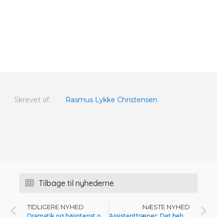
Skrevet af:
Rasmus Lykke Christensen
Tilbage til nyhederne
TIDLIGERE NYHED
NÆSTE NYHED
Dramatik og højintenst opgør endte uafgjort
Assistenttræner: Det behøver vi ikke at lyve om