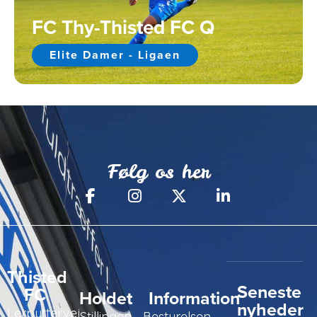
FC Thy-Thisted FC Q
Elite Damer - Ligaen
Følg os her
Thisted
Seneste
FC
Holdet
Information
nyheder
Lerpyttervej
Stillingen
Bestyrelsen