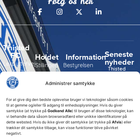
Følg os her
Thisted
Seneste
FC
Holdet
Information
nyheder
Lerpyttervej
Stillingen
Bestyrelsen
Thisted
37, 7700
FC tager
Kampe
Daglig
Thisted
ansvarlige
Administrer samtykke
ledelse
økonomiske
Truppen
+45 92
beslutninger
TFC
for at
Trænerteamet
99 19
For at give dig den bedste oplevelse bruger vi teknologier såsom cookies
sikre
Erhverv
til at gemme og/eller få adgang til enhedsoplysninger. Hvis du giver
19
klubbens
samtykke (at trykke på
Godkend Alle
) til brugen af disse teknologier, kan
Club 500
fremtid
vi behandle data såsom browseradfærd eller unikke identifikatorer på
celite@thistedfc.dk
15. juli 2026
dette websted. Hvis du ikke giver dit samtykke (at trykke på
Afvis
) eller
trækker dit samtykke tilbage, kan visse funktioner blive påvirket
𝗡𝘆𝗼𝗽𝗿𝘆𝗸𝗸𝗲𝘁
negativt.
𝟮. 𝗗𝗶𝘃