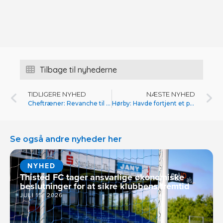
Tilbage til nyhederne
TIDLIGERE NYHED
NÆSTE NYHED
Cheftræner: Revanche til gode
Hørby: Havde fortjent et point i Aarhus
Se også andre nyheder her
NYHED
Thisted FC tager ansvarlige økonomiske
beslutninger for at sikre klubbens fremtid
JULI 15, 2026