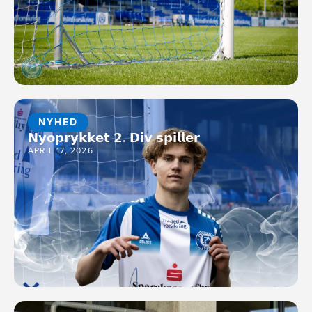
NYHED
𝗡𝘆𝗼𝗽𝗿𝘆𝗸𝗸𝗲𝘁 𝟮. 𝗗𝗶𝘃 𝘀𝗽𝗶𝗹𝗹𝗲𝗿
APRIL 17, 2026