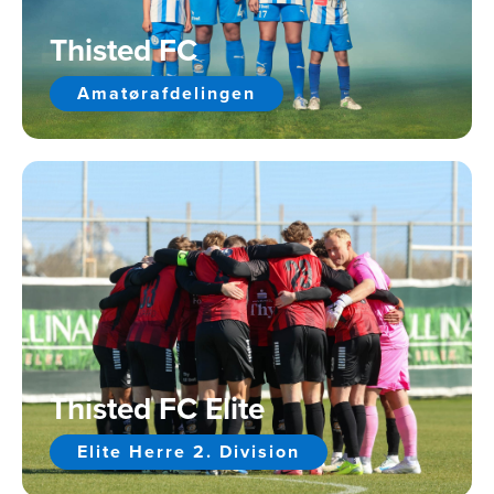
Thisted FC
Amatørafdelingen
Thisted FC Elite
Elite Herre 2. Division