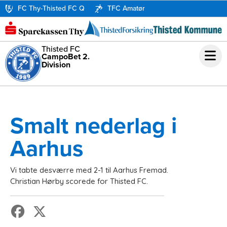
FC Thy-Thisted FC Q
TFC Amatør
Thisted FC
CampoBet 2.
Division
Smalt nederlag i
Aarhus
Vi tabte desværre med 2-1 til Aarhus Fremad.
Christian Hørby scorede for Thisted FC.