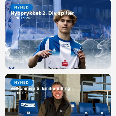
NYHED
𝗡𝘆𝗼𝗽𝗿𝘆𝗸𝗸𝗲𝘁 𝟮. 𝗗𝗶𝘃 𝘀𝗽𝗶𝗹𝗹𝗲𝗿
APRIL 17, 2026
NYHED
Velkommen til Emilie Billing
FEBRUAR 7, 2026