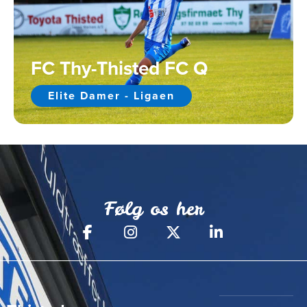
FC Thy-Thisted FC Q
Elite Damer - Ligaen
Følg os her