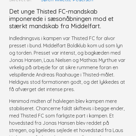
Det unge Thisted FC-mandskab
imponerede i sæsonåbningen mod et
stærkt mandskab fra Middelfart.
Indledningsvis i kampen var Thisted FC for alvor
presset i bund. Middelfart Boldklub kom ud som lyn
og torden. Presset var intenst, og bagkæden med
Jonas Hansen, Laus Nielsen og Mathias Myrthue var
virkelig på arbejde for at sikre rummene foran en
velspillende Andreas Raahauge i Thisted-målet.
Heldigvis stod formationen godt, og det lykkedes at
få afværget det intense pres.
Henimod midten af halvlegen blev kampen mere
stabiliseret. Chancerne faldt skiftevis i begge ender,
med Thisted FC som farligste part i kampen. Et
hovedstød fra Jonas Hansen blev reddet på
stregen, og ligeledes sejlede et hovedstød fra Laus