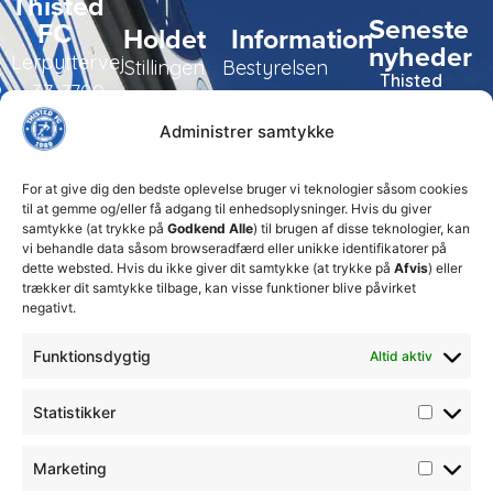
Thisted
Seneste
FC
Holdet
Information
nyheder
Lerpyttervej
Stillingen
Bestyrelsen
Thisted
37, 7700
FC tager
Kampe
Daglig
Thisted
ansvarlige
Administrer samtykke
ledelse
økonomiske
Truppen
+45 92
beslutninger
TFC
for at
Trænerteamet
99 19
For at give dig den bedste oplevelse bruger vi teknologier såsom cookies
sikre
Erhverv
til at gemme og/eller få adgang til enhedsoplysninger. Hvis du giver
19
klubbens
samtykke (at trykke på
Godkend Alle
) til brugen af disse teknologier, kan
Club 500
fremtid
vi behandle data såsom browseradfærd eller unikke identifikatorer på
celite@thistedfc.dk
15. juli 2026
dette websted. Hvis du ikke giver dit samtykke (at trykke på
Afvis
) eller
trækker dit samtykke tilbage, kan visse funktioner blive påvirket
𝗡𝘆𝗼𝗽𝗿𝘆𝗸𝗸𝗲𝘁
negativt.
𝟮. 𝗗𝗶𝘃
𝘀𝗽𝗶𝗹𝗹𝗲𝗿
Funktionsdygtig
Altid aktiv
17. april 2026
Velkommen
Statistikker
til Emilie
Billing
Marketing
7. februar
2026