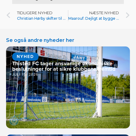
TIDLIGERE NYHED
NÆSTE NYHED
Christian Hørby skifter til Thisted FC
Maarouf: Dejligt at bygge videre på stime
Se også andre nyheder her
NYHED
Thisted FC tager ansvarlige økonomiske
beslutninger for at sikre klubbens fremtid
JULI 15, 2026