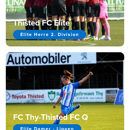
Thisted FC Elite
Elite Herre 2. Division
FC Thy-Thisted FC Q
Elite Damer - Ligaen