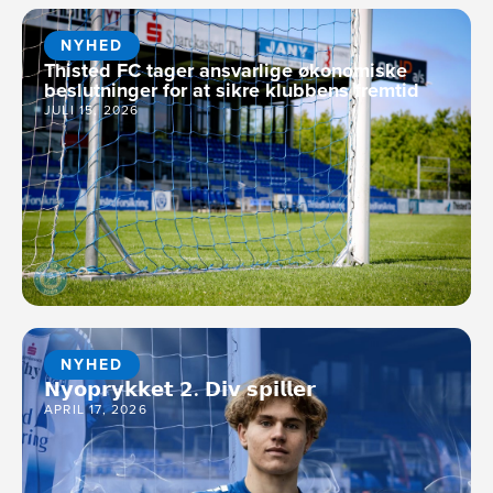
NYHED
Thisted FC tager ansvarlige økonomiske
beslutninger for at sikre klubbens fremtid
JULI 15, 2026
NYHED
𝗡𝘆𝗼𝗽𝗿𝘆𝗸𝗸𝗲𝘁 𝟮. 𝗗𝗶𝘃 𝘀𝗽𝗶𝗹𝗹𝗲𝗿
APRIL 17, 2026