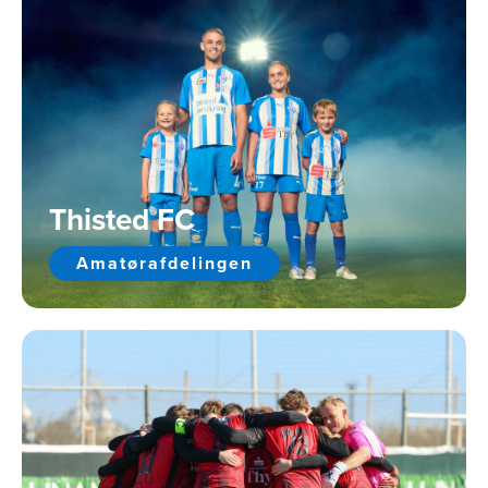
Thisted FC
Amatørafdelingen