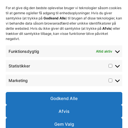
+45 92
beslutninger
TFC
for at
Trænerteamet
99 19
For at give dig den bedste oplevelse bruger vi teknologier såsom cookies
sikre
Erhverv
til at gemme og/eller få adgang til enhedsoplysninger. Hvis du giver
19
klubbens
samtykke (at trykke på
Godkend Alle
) til brugen af disse teknologier, kan
Club 500
fremtid
vi behandle data såsom browseradfærd eller unikke identifikatorer på
celite@thistedfc.dk
15. juli 2026
dette websted. Hvis du ikke giver dit samtykke (at trykke på
Afvis
) eller
trækker dit samtykke tilbage, kan visse funktioner blive påvirket
𝗡𝘆𝗼𝗽𝗿𝘆𝗸𝗸𝗲𝘁
negativt.
𝟮. 𝗗𝗶𝘃
𝘀𝗽𝗶𝗹𝗹𝗲𝗿
Funktionsdygtig
Altid aktiv
17. april 2026
Velkommen
Statistikker
til Emilie
Billing
7. februar
Marketing
2026
Godkend Alle
Afvis
Ⓒ
Handelsbetingelser
Ordensreglement
Thisted
Simsoft
– Webbureau i
FC -
Gem Valg