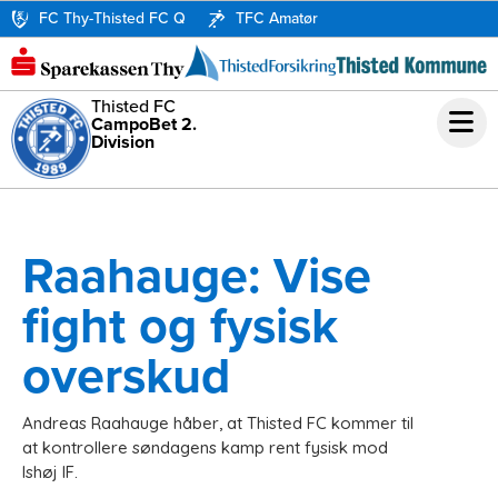
FC Thy-Thisted FC Q
TFC Amatør
Thisted FC
CampoBet 2.
Division
Raahauge: Vise
fight og fysisk
overskud
Andreas Raahauge håber, at Thisted FC kommer til
at kontrollere søndagens kamp rent fysisk mod
Ishøj IF.