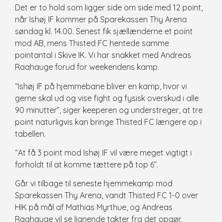
Det er to hold som ligger side om side med 12 point,
når Ishøj IF kommer på Sparekassen Thy Arena
søndag kl. 14.00. Senest fik sjællænderne et point
mod AB, mens Thisted FC hentede samme
pointantal i Skive IK. Vi har snakket med Andreas
Raahauge forud for weekendens kamp.
“Ishøj IF på hjemmebane bliver en kamp, hvor vi
gerne skal ud og vise fight og fysisk overskud i alle
90 minutter”, siger keeperen og understreger, at tre
point naturligvis kan bringe Thisted FC længere op i
tabellen.
“At få 3 point mod Ishøj IF vil være meget vigtigt i
forholdt til at komme tættere på top 6”.
Går vi tilbage til seneste hjemmekamp mod
Sparekassen Thy Arena, vandt Thisted FC 1-0 over
HIK på mål af Mathias Myrthue, og Andreas
Raahauge vil se lignende takter fra det opgør.