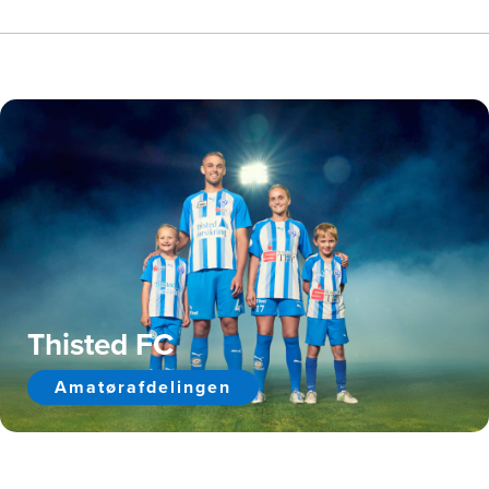
Thisted FC
Amatørafdelingen