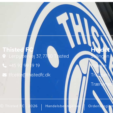
Thisted FC
Holdet
Lerpyttervej 37, 7700 Thisted
Stillingen
+45 92 99 19 19
Kampe
tfcelite@thistedfc.dk
Truppen
Trænerte
Ⓒ Thisted FC - 2026
Handelsbetingelser
Ordensregle