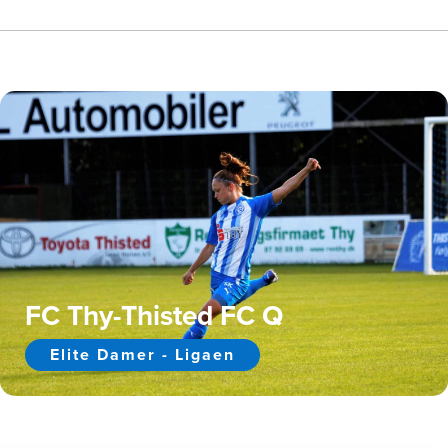
FC Thy-Thisted FC Q
Elite Damer - Ligaen