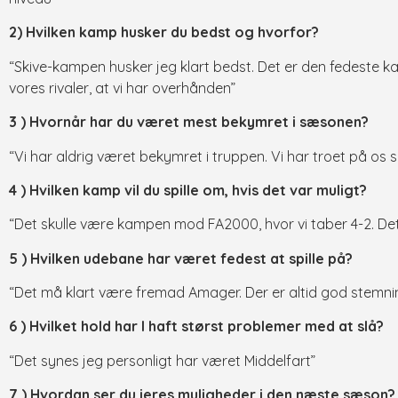
2) Hvilken kamp husker du bedst og hvorfor?
“Skive-kampen husker jeg klart bedst. Det er den fedeste kamp,
vores rivaler, at vi har overhånden”
3 ) Hvornår har du været mest bekymret i sæsonen?
“Vi har aldrig været bekymret i truppen. Vi har troet på os se
4 ) Hvilken kamp vil du spille om, hvis det var muligt?
“Det skulle være kampen mod FA2000, hvor vi taber 4-2. Det e
5 ) Hvilken udebane har været fedest at spille på?
“Det må klart være fremad Amager. Der er altid god stemnin
6 ) Hvilket hold har I haft størst problemer med at slå?
“Det synes jeg personligt har været Middelfart”
7 ) Hvordan ser du jeres muligheder i den næste sæson?