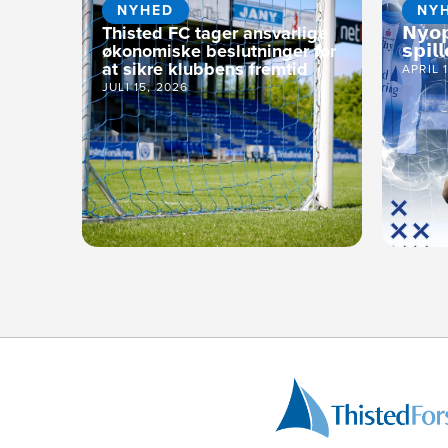
NYHED
NY
Thisted FC tager ansvarlige
𝗡𝘆𝗼
økonomiske beslutninger for
𝘀𝗽𝗶𝗹𝗹
at sikre klubbens fremtid
APRIL 
JULI 15, 2026