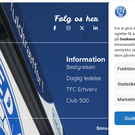
Følg os her
For at give 
og/eller få 
på
Godkend
browseradfær
samtykke (a
blive påvirk
Information
Bestyrelsen
Funktion
Daglig ledelse
Statistik
TFC Erhverv
Marketi
amet
Club 500
Godk
ment
Simsoft
– Webbure