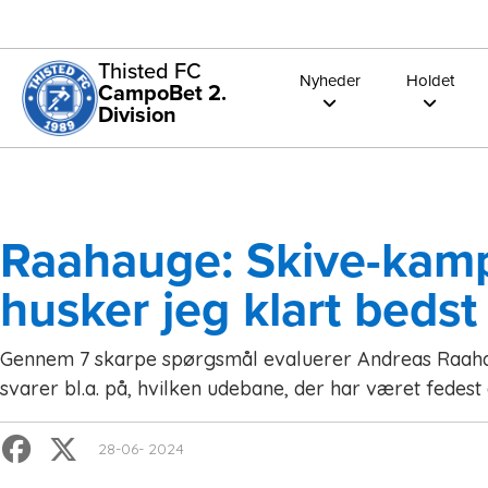
Thisted FC
Nyheder
Holdet
CampoBet 2.
Division
Raahauge: Skive-kam
husker jeg klart bedst
Gennem 7 skarpe spørgsmål evaluerer Andreas Raa
svarer bl.a. på, hvilken udebane, der har været fedest a
28-06- 2024