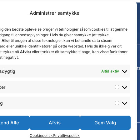
Administrer samtykke
dig den bedste oplevelse bruger vi teknologier såsom cookies til at gemme
adgang til enhedsoplysninger. Hvis du giver samtykke (at trykke
 Alle
) til brugen af disse teknologier, kan vi behandle data såsom
d eller unikke identifikatorer på dette websted. Hvis du ikke giver dit
t trykke på
Afvis
) eller trækker dit samtykke tilbage, kan visse funktioner
et negativt.
Seneste nyheder
Thisted FC tager ansvarlige økonomiske beslut
sdygtig
Altid aktiv
for at sikre klubbens fremtid
15. juli 2026
ker
𝗡𝘆𝗼𝗽𝗿𝘆𝗸𝗸𝗲𝘁 𝟮. 𝗗𝗶𝘃 𝘀𝗽𝗶𝗹𝗹𝗲𝗿
17. april 2026
ng
Velkommen til Emilie Billing
7. februar 2026
end Alle
Afvis
Gem Valg
au i Nordjylland
Cookiepolitik
Privatlivspolitik