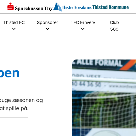
Thisted FC
Sponsorer
TFC Erhverv
Club
500
pen
hauge sæsonen og
t spille på.