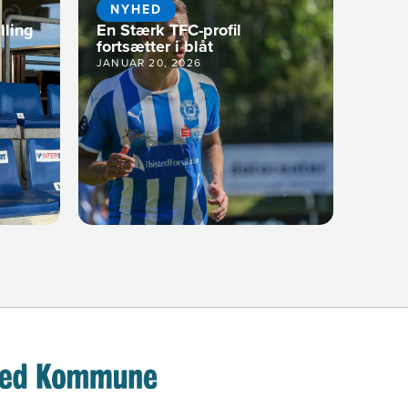
NYHED
lling
En Stærk TFC-profil
fortsætter i blåt
JANUAR 20, 2026