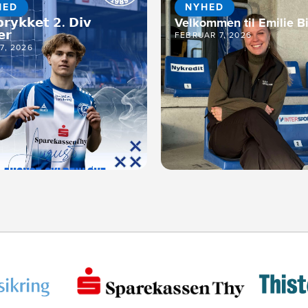
HED
NYHED
𝗿𝘆𝗸𝗸𝗲𝘁 𝟮. 𝗗𝗶𝘃
Velkommen til Emilie Bi
𝗲𝗿
FEBRUAR 7, 2026
17, 2026